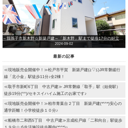
～我孫子市新木野☆新築戸建～「新木野」駅まで徒歩17分の好立地(#^^#)♪子育てしやすい住環境◎
2024-09-02
最新の記事
≪現地販売会開催中！≫松戸市平賀 新築戸建(≧▽≦)JR常磐緩行
線「北小金」駅徒歩11分♪全2棟！
≪取手市新町6丁目 中古戸建≫ JR常磐線「取手」駅（始発駅）
徒歩19分(^^)/セキスイハイム施工のお家です♪
≪現地販売会開催中！≫柏市青葉台２丁目 新築戸建(*^^*)安心の
通学距離！小学校徒歩１０分♪
≪船橋市二和西5丁目 中古戸建≫京成松戸線「二和向台」駅徒歩
１９分☆彡生活施設徒歩圏内(*^^*)♪