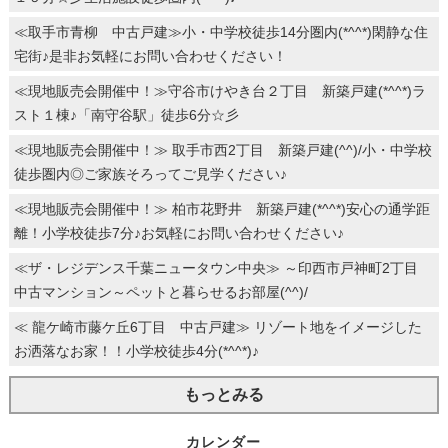
≪取手市青柳 中古戸建≫小・中学校徒歩14分圏内(*^^*)閑静な住
宅街♪是非お気軽にお問い合わせください！
≪現地販売会開催中！≫守谷市けやき台２丁目 新築戸建(*^^*)ラ
スト１棟♪「南守谷駅」徒歩6分☆彡
≪現地販売会開催中！≫ 取手市西2丁目 新築戸建(^^)/小・中学校
徒歩圏内◎ご家族そろってご見学ください♪
≪現地販売会開催中！≫ 柏市花野井 新築戸建(*^^*)安心の通学距
離！小学校徒歩7分♪お気軽にお問い合わせください♪
≪ザ・レジデンス千葉ニュータウン中央≫ ～印西市戸神町2丁目
中古マンション～ペットと暮らせるお部屋(^^)/
≪ 龍ケ崎市藤ケ丘6丁目 中古戸建≫ リゾート地をイメージした
お洒落なお家！！小学校徒歩4分(*^^*)♪
もっとみる
カレンダー