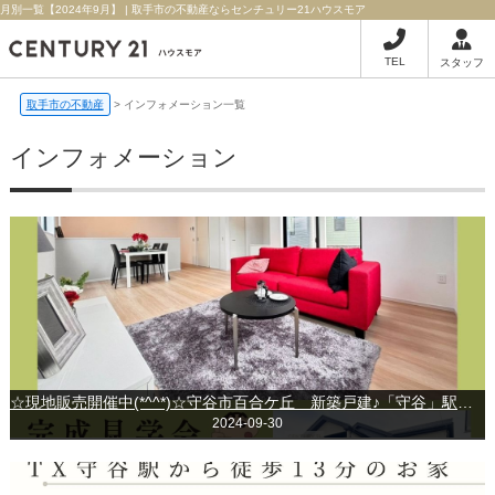
月別一覧【2024年9月】 | 取手市の不動産ならセンチュリー21ハウスモア
TEL
スタッフ
取手市の不動産
>
インフォメーション一覧
インフォメーション
☆現地販売開催中(*^^*)☆守谷市百合ケ丘 新築戸建♪「守谷」駅徒歩13分◎
2024-09-30