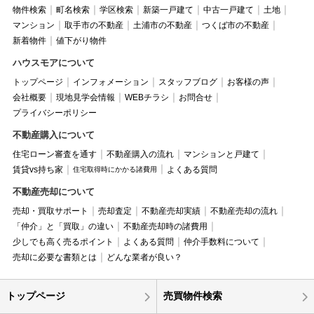
物件検索
町名検索
学区検索
新築一戸建て
中古一戸建て
土地
マンション
取手市の不動産
土浦市の不動産
つくば市の不動産
新着物件
値下がり物件
ハウスモアについて
トップページ
インフォメーション
スタッフブログ
お客様の声
会社概要
現地見学会情報
WEBチラシ
お問合せ
プライバシーポリシー
不動産購入について
住宅ローン審査を通す
不動産購入の流れ
マンションと戸建て
賃貸vs持ち家
よくある質問
住宅取得時にかかる諸費用
不動産売却について
売却・買取サポート
売却査定
不動産売却実績
不動産売却の流れ
「仲介」と「買取」の違い
不動産売却時の諸費用
少しでも高く売るポイント
よくある質問
仲介手数料について
売却に必要な書類とは
どんな業者が良い？
トップページ
売買物件検索