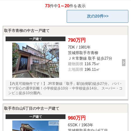
73
1～20
件中
件を表示
次の20件>>
取手市青柳の中古一戸建て
一戸建て
790万円
7DK / 1981年
茨城県取手市青柳
ＪＲ常磐線 取手 徒歩27分
建物面積
116.75㎡
土地面積
196.11㎡
【内見可能物件です！】 JR常磐線「取手」駅(始発駅)徒歩27分。 パパ・
ママ安心の通学距離！小学校徒歩10分・中学校徒歩14分。 スーパー・コ
ンビニ徒歩10分圏内。
取手市白山6丁目の中古一戸建て
一戸建て
960万円
6SDK / 1963年
茨城県取手市白山6丁目