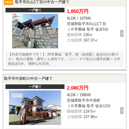
取手市白山1丁目の中古一戸建て
NEW
一戸建て
1,850万円
4LDK / 1979年
茨城県取手市白山1丁目
ＪＲ常磐線 取手 徒歩5分
建物面積
130㎡
土地面積
197.37㎡
【内見可能物件です！】 JR常磐線「取手」駅（始発駅）徒歩5分の駅チ
カ！ 毎日の通勤・通学にも便利です。 パパ・ママ安心の通学距離！小学
校徒歩5分。 閑静な住宅街。
取手市中原町の中古一戸建て
一戸建て
2,080万円
4LDK / 1990年
茨城県取手市中原町
ＪＲ常磐線 取手 徒歩12分
建物面積
119.5㎡
土地面積
137.98㎡