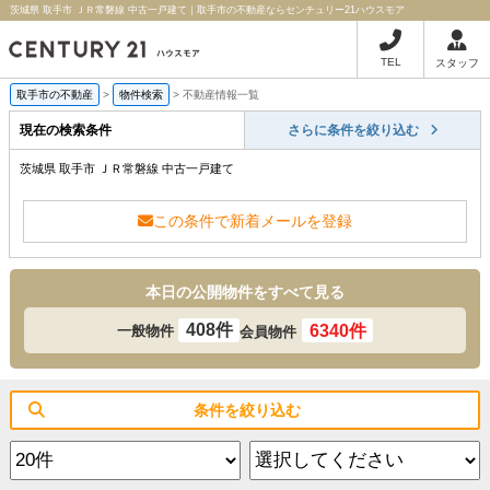
茨城県 取手市 ＪＲ常磐線 中古一戸建て｜取手市の不動産ならセンチュリー21ハウスモア
TEL
スタッフ
取手市の不動産
>
物件検索
>
不動産情報一覧
現在の検索条件
さらに条件を絞り込む
茨城県 取手市 ＪＲ常磐線 中古一戸建て
この条件で新着メールを登録
本日の公開物件をすべて見る
408件
6340件
一般物件
会員物件
条件を絞り込む