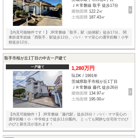
ＪＲ常磐線 取手 徒歩17分
建物面積
122.2㎡
土地面積
187.43㎡
【内見可能物件です！】 JR常磐線「取手」駅（始発駅）徒歩17分。 関
東鉄道常総線「西取手」駅徒歩12分。 パパ・ママ安心の通学距離！小学
校徒歩12分。
取手市桜が丘1丁目の中古一戸建て
一戸建て
1,280万円
5LDK / 1991年
茨城県取手市桜が丘1丁目
ＪＲ常磐線 藤代 徒歩26分
建物面積
134.97㎡
土地面積
195.00㎡
【内見可能物件！】 JR常磐線「藤代駅」徒歩26分！ パパ・ママ安心の
通学距離！小・中学校まで徒歩11分圏内。 とっても閑静な住宅街でのび
のびと新生活が送れます！