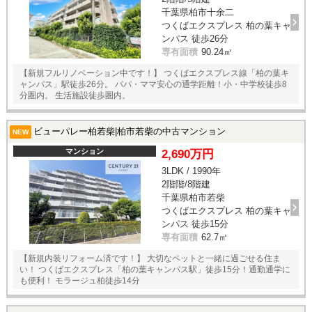
千葉県柏市十余二
つくばエクスプレス 柏の葉キャ
ンパス 徒歩26分
専有面積
90.24㎡
【新規フルリノベーション中です！】 つくばエクスプレス線「柏の葉キ
ャンパス」駅徒歩26分。 パパ・ママ安心の通学距離！小・中学校徒歩8
分圏内。 生活施設徒歩圏内。
ビューパレー柏若柴|柏市若柴の中古マンション
NEW
マンション
2,690万円
3LDK / 1990年
2階階/8階建
千葉県柏市若柴
つくばエクスプレス 柏の葉キャ
ンパス 徒歩15分
専有面積
62.7㎡
【新規内装リフォーム済です！】 大切なペットと一緒に過ごせる住ま
い！ つくばエクスプレス「柏の葉キャンパス駅」徒歩15分！通勤通学に
も便利！ モラージュ柏徒歩14分