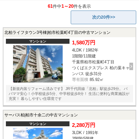
61
1～20
件中
件を表示
次の20件>>
北柏ライフタウン3号棟|柏市松葉町4丁目の中古マンション
マンション
1,580万円
4LDK / 1982年
1階階/11階建
千葉県柏市松葉町4丁目
つくばエクスプレス 柏の葉キャ
ンパス 徒歩31分
専有面積
85.92㎡
【新規内装リフォーム済みです】 JR千代田線「北柏」駅徒歩29分。 パ
パママ安心！小学校徒歩5分、中学校徒歩8分！ 生活に便利な商業施設が
充実！ 暮らしやすい住環境です
サーパス柏|柏市十余二の中古マンション
マンション
2,280万円
3LDK / 1991年
2階階/5階建