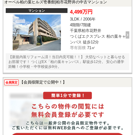
オーベル柏の葉ヒルズ壱番館|柏市花野井の中古マンション
マンション
4,499万円
3LDK / 2006年
4階階/7階建
千葉県柏市花野井
つくばエクスプレス 柏の葉キャ
ンパス 徒歩12分
専有面積
71㎡
【新規内装リフォーム済！当日内見可能！！】 大切なペットと暮らせる
お部屋です！ つくばEX「柏の葉キャンパス」駅徒歩12分。 安心の通学
距離！小学校・中学校徒歩9分。
【会員様限定で公開中！】
会員限定