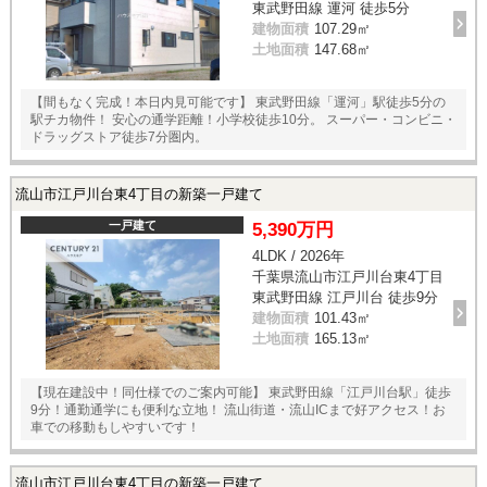
東武野田線 運河 徒歩5分
建物面積
107.29㎡
土地面積
147.68㎡
【間もなく完成！本日内見可能です】 東武野田線「運河」駅徒歩5分の
駅チカ物件！ 安心の通学距離！小学校徒歩10分。 スーパー・コンビニ・
ドラッグストア徒歩7分圏内。
流山市江戸川台東4丁目の新築一戸建て
一戸建て
5,390万円
4LDK / 2026年
千葉県流山市江戸川台東4丁目
東武野田線 江戸川台 徒歩9分
建物面積
101.43㎡
土地面積
165.13㎡
【現在建設中！同仕様でのご案内可能】 東武野田線「江戸川台駅」徒歩
9分！通勤通学にも便利な立地！ 流山街道・流山ICまで好アクセス！お
車での移動もしやすいです！
流山市江戸川台東4丁目の新築一戸建て