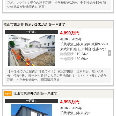
立地！ パパママ安心の通学距離！小学校徒歩10分、中学校徒歩15分 買
い物施設が徒歩圏内に充実！
流山市東深井 鉄屎972-31の新築一戸建て
一戸建て
4,890万円
4LDK / 2026年
千葉県流山市東深井 鉄屎972-31
東武野田線 江戸川台 徒歩22分
建物面積
119.24㎡
土地面積
169.69㎡
【同仕様でのご案内が可能です！】 東武野田線「江戸川台」駅バス6
分・停歩4分。 陽当たり良好な人気の角地物件！ パパ・ママ安心の通学
距離！小学校徒歩8分。 周辺環境良好
流山市東深井の新築一戸建て
NEW
一戸建て
4,998万円
3LDK / 2026年
千葉県流山市東深井