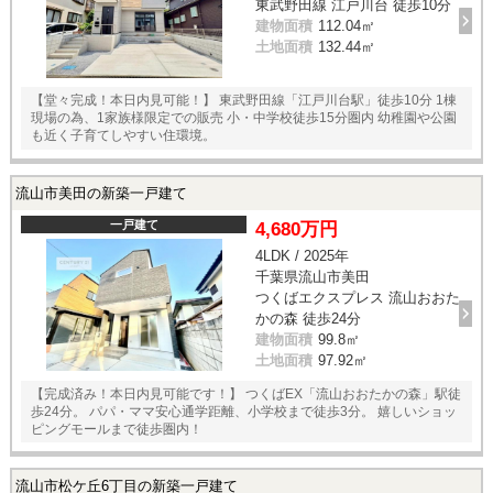
東武野田線 江戸川台 徒歩10分
建物面積
112.04㎡
土地面積
132.44㎡
【堂々完成！本日内見可能！】 東武野田線「江戸川台駅」徒歩10分 1棟
現場の為、1家族様限定での販売 小・中学校徒歩15分圏内 幼稚園や公園
も近く子育てしやすい住環境。
流山市美田の新築一戸建て
一戸建て
4,680万円
4LDK / 2025年
千葉県流山市美田
つくばエクスプレス 流山おおた
かの森 徒歩24分
建物面積
99.8㎡
土地面積
97.92㎡
【完成済み！本日内見可能です！】 つくばEX「流山おおたかの森」駅徒
歩24分。 パパ・ママ安心通学距離、小学校まで徒歩3分。 嬉しいショッ
ピングモールまで徒歩圏内！
流山市松ケ丘6丁目の新築一戸建て