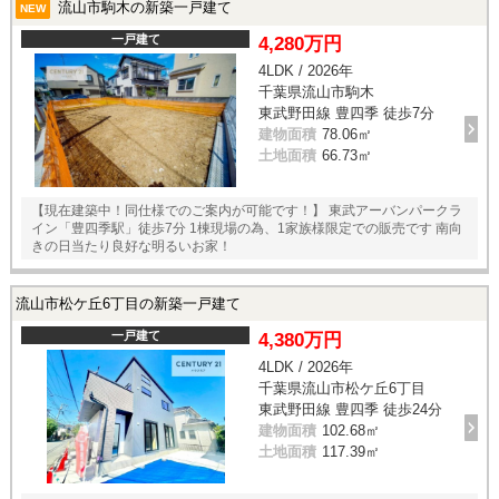
流山市駒木の新築一戸建て
NEW
一戸建て
4,280万円
4LDK / 2026年
千葉県流山市駒木
東武野田線 豊四季 徒歩7分
建物面積
78.06㎡
土地面積
66.73㎡
【現在建築中！同仕様でのご案内が可能です！】 東武アーバンパークラ
イン「豊四季駅」徒歩7分 1棟現場の為、1家族様限定での販売です 南向
きの日当たり良好な明るいお家！
流山市松ケ丘6丁目の新築一戸建て
一戸建て
4,380万円
4LDK / 2026年
千葉県流山市松ケ丘6丁目
東武野田線 豊四季 徒歩24分
建物面積
102.68㎡
土地面積
117.39㎡