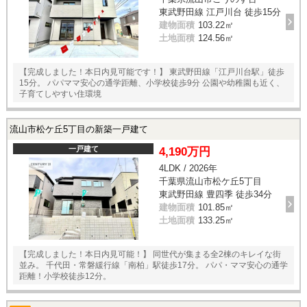
東武野田線 江戸川台 徒歩15分
建物面積
103.22㎡
土地面積
124.56㎡
【完成しました！本日内見可能です！】 東武野田線「江戸川台駅」徒歩
15分。 パパママ安心の通学距離、小学校徒歩9分 公園や幼稚園も近く、
子育てしやすい住環境
流山市松ケ丘5丁目の新築一戸建て
一戸建て
4,190万円
4LDK / 2026年
千葉県流山市松ケ丘5丁目
東武野田線 豊四季 徒歩34分
建物面積
101.85㎡
土地面積
133.25㎡
【完成しました！本日内見可能！】 同世代が集まる全2棟のキレイな街
並み。 千代田・常磐緩行線「南柏」駅徒歩17分。 パパ・ママ安心の通学
距離！小学校徒歩12分。