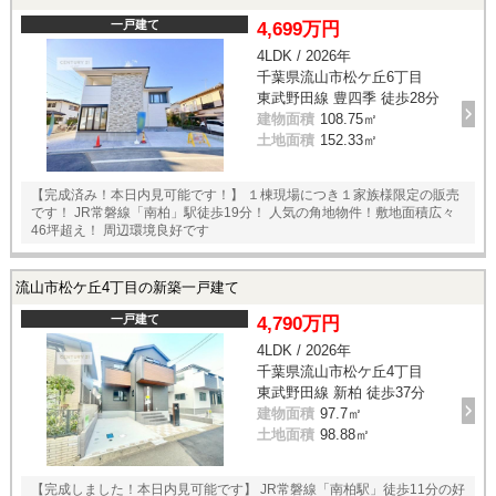
一戸建て
4,699万円
4LDK / 2026年
千葉県流山市松ケ丘6丁目
東武野田線 豊四季 徒歩28分
建物面積
108.75㎡
土地面積
152.33㎡
【完成済み！本日内見可能です！】 １棟現場につき１家族様限定の販売
です！ JR常磐線「南柏」駅徒歩19分！ 人気の角地物件！敷地面積広々
46坪超え！ 周辺環境良好です
流山市松ケ丘4丁目の新築一戸建て
一戸建て
4,790万円
4LDK / 2026年
千葉県流山市松ケ丘4丁目
東武野田線 新柏 徒歩37分
建物面積
97.7㎡
土地面積
98.88㎡
【完成しました！本日内見可能です】 JR常磐線「南柏駅」徒歩11分の好