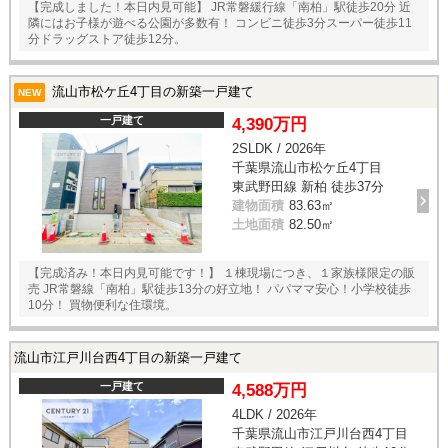
【完成しました！本日内見可能】 JR常磐緩行線「南柏」駅徒歩20分 近
隣にはお子様が遊べる公園が多数有！ コンビニ徒歩3分スーパー徒歩11
分ドラッグストア徒歩12分。
流山市松ケ丘4丁目の新築一戸建て
NEW
一戸建て
4,390万円
2SLDK / 2026年
千葉県流山市松ケ丘4丁目
東武野田線 新柏 徒歩37分
建物面積
83.63㎡
土地面積
82.50㎡
【完成済み！本日内見可能です！】 １棟現場につき、１家族様限定の販
売 JR常磐線「南柏」駅徒歩13分の好立地！ パパママ安心！小学校徒歩
10分！ 買物便利な住環境。
流山市江戸川台西4丁目の新築一戸建て
一戸建て
4,588万円
4LDK / 2026年
千葉県流山市江戸川台西4丁目