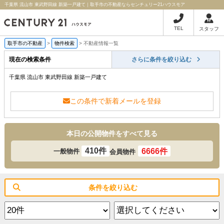
千葉県 流山市 東武野田線 新築一戸建て｜取手市の不動産ならセンチュリー21ハウスモア
TEL
スタッフ
取手市の不動産
>
物件検索
>
不動産情報一覧
現在の検索条件
さらに条件を絞り込む
千葉県 流山市 東武野田線 新築一戸建て
この条件で新着メールを登録
本日の公開物件をすべて見る
410件
6666件
一般物件
会員物件
条件を絞り込む