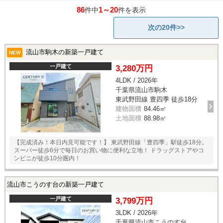
86
1～20
件中
件を表示
次の20件>>
流山市駒木の新築一戸建て
NEW
一戸建て
3,280万円
4LDK / 2026年
千葉県流山市駒木
東武野田線 豊四季 徒歩18分
建物面積
84.46㎡
土地面積
88.98㎡
【完成済み！本日内見可能です！】 東武野田線「豊四季」駅徒歩18分。
スーパー徒歩6分で毎日のお買い物に便利な立地！ ドラッグストアやコ
ンビニが徒歩10分圏内！
流山市こうのす台の新築一戸建て
一戸建て
3,799万円
3LDK / 2026年
千葉県流山市こうのす台