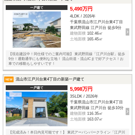
一戸建て
5,490万円
4LDK / 2026年
千葉県流山市江戸川台東4丁目
東武野田線 江戸川台 徒歩9分
建物面積
102.46㎡
土地面積
165.45㎡
【現在建設中！同仕様でのご案内可能】 東武野田線「江戸川台駅」徒歩
9分！通勤通学にも便利な立地！ 流山街道・流山ICまで好アクセス！お
車での移動もしやすいです！
流山市江戸川台東4丁目の新築一戸建て
NEW
一戸建て
5,998万円
3SLDK / 2026年
千葉県流山市江戸川台東4丁目
東武野田線 江戸川台 徒歩10分
建物面積
116.35㎡
土地面積
163.07㎡
【完成済み！本日内見可能です！】 東武アーバンパークライン「江戸川