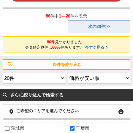
86
1～20
件中
件を表示
次の20件>>
86件
見つかりました！
会員限定物件は
6666
件あります。
今すぐ見る
条件を絞り込む
さらに絞り込んで検索する
ご希望のエリアを選んでください
茨城県
千葉県