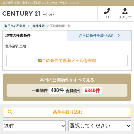
北小金駅 土地｜取手市の不動産ならセンチュリー21ハウスモア
TEL
スタッフ
取手市の不動産
>
物件検索
>
不動産情報一覧
現在の検索条件
さらに条件を絞り込む
北小金駅 土地
この条件で新着メールを登録
本日の公開物件をすべて見る
408件
6340件
一般物件
会員物件
条件を絞り込む