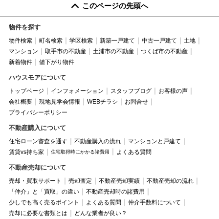
このページの先頭へ
物件を探す
物件検索
町名検索
学区検索
新築一戸建て
中古一戸建て
土地
マンション
取手市の不動産
土浦市の不動産
つくば市の不動産
新着物件
値下がり物件
ハウスモアについて
トップページ
インフォメーション
スタッフブログ
お客様の声
会社概要
現地見学会情報
WEBチラシ
お問合せ
プライバシーポリシー
不動産購入について
住宅ローン審査を通す
不動産購入の流れ
マンションと戸建て
賃貸vs持ち家
よくある質問
住宅取得時にかかる諸費用
不動産売却について
売却・買取サポート
売却査定
不動産売却実績
不動産売却の流れ
「仲介」と「買取」の違い
不動産売却時の諸費用
少しでも高く売るポイント
よくある質問
仲介手数料について
売却に必要な書類とは
どんな業者が良い？