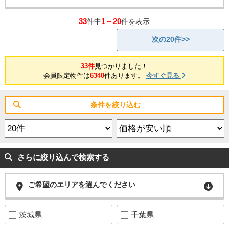
33
1～20
件中
件を表示
次の20件>>
33件
見つかりました！
会員限定物件は
6340
件あります。
今すぐ見る
条件を絞り込む
さらに絞り込んで検索する
ご希望のエリアを選んでください
茨城県
千葉県