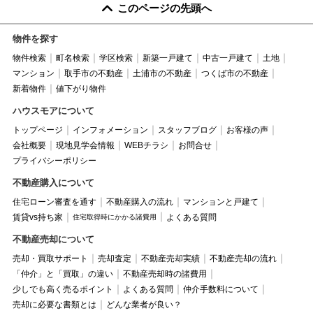
このページの先頭へ
物件を探す
物件検索
町名検索
学区検索
新築一戸建て
中古一戸建て
土地
マンション
取手市の不動産
土浦市の不動産
つくば市の不動産
新着物件
値下がり物件
ハウスモアについて
トップページ
インフォメーション
スタッフブログ
お客様の声
会社概要
現地見学会情報
WEBチラシ
お問合せ
プライバシーポリシー
不動産購入について
住宅ローン審査を通す
不動産購入の流れ
マンションと戸建て
賃貸vs持ち家
よくある質問
住宅取得時にかかる諸費用
不動産売却について
売却・買取サポート
売却査定
不動産売却実績
不動産売却の流れ
「仲介」と「買取」の違い
不動産売却時の諸費用
少しでも高く売るポイント
よくある質問
仲介手数料について
売却に必要な書類とは
どんな業者が良い？