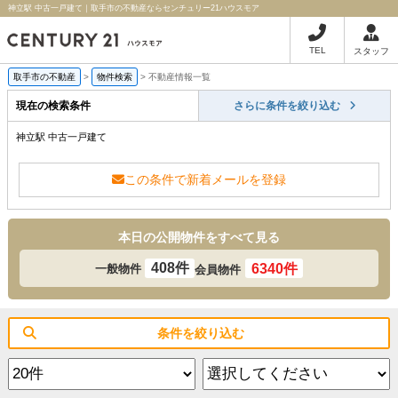
神立駅 中古一戸建て｜取手市の不動産ならセンチュリー21ハウスモア
TEL
スタッフ
取手市の不動産
>
物件検索
>
不動産情報一覧
現在の検索条件
さらに条件を絞り込む
神立駅 中古一戸建て
この条件で新着メールを登録
本日の公開物件をすべて見る
408件
6340件
一般物件
会員物件
条件を絞り込む