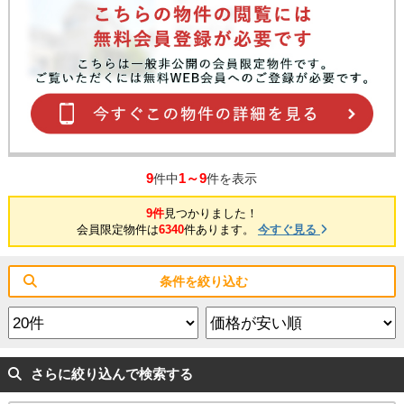
9
1～9
件中
件を表示
9件
見つかりました！
会員限定物件は
6340
件あります。
今すぐ見る
条件を絞り込む
さらに絞り込んで検索する