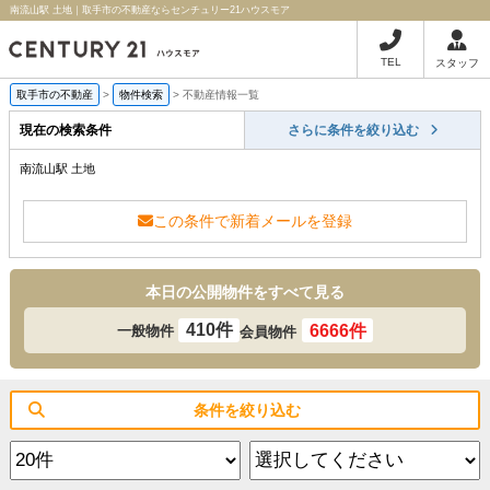
南流山駅 土地｜取手市の不動産ならセンチュリー21ハウスモア
TEL
スタッフ
取手市の不動産
>
物件検索
>
不動産情報一覧
現在の検索条件
さらに条件を絞り込む
南流山駅 土地
この条件で新着メールを登録
本日の公開物件をすべて見る
410件
6666件
一般物件
会員物件
条件を絞り込む