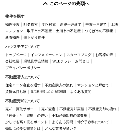
このページの先頭へ
物件を探す
物件検索
町名検索
学区検索
新築一戸建て
中古一戸建て
土地
マンション
取手市の不動産
土浦市の不動産
つくば市の不動産
新着物件
値下がり物件
ハウスモアについて
トップページ
インフォメーション
スタッフブログ
お客様の声
会社概要
現地見学会情報
WEBチラシ
お問合せ
プライバシーポリシー
不動産購入について
住宅ローン審査を通す
不動産購入の流れ
マンションと戸建て
賃貸vs持ち家
よくある質問
住宅取得時にかかる諸費用
不動産売却について
売却・買取サポート
売却査定
不動産売却実績
不動産売却の流れ
「仲介」と「買取」の違い
不動産売却時の諸費用
少しでも高く売るポイント
よくある質問
仲介手数料について
売却に必要な書類とは
どんな業者が良い？