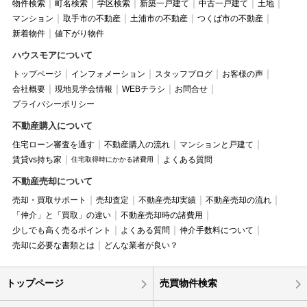
物件検索
町名検索
学区検索
新築一戸建て
中古一戸建て
土地
マンション
取手市の不動産
土浦市の不動産
つくば市の不動産
新着物件
値下がり物件
ハウスモアについて
トップページ
インフォメーション
スタッフブログ
お客様の声
会社概要
現地見学会情報
WEBチラシ
お問合せ
プライバシーポリシー
不動産購入について
住宅ローン審査を通す
不動産購入の流れ
マンションと戸建て
賃貸vs持ち家
よくある質問
住宅取得時にかかる諸費用
不動産売却について
売却・買取サポート
売却査定
不動産売却実績
不動産売却の流れ
「仲介」と「買取」の違い
不動産売却時の諸費用
少しでも高く売るポイント
よくある質問
仲介手数料について
売却に必要な書類とは
どんな業者が良い？
トップページ
売買物件検索