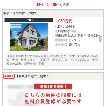
15
1～15
件中
件を表示
取手市稲の中古一戸建て
一戸建て
1,050万円
4LDK / 1979年
茨城県取手市稲
関東鉄道常総線 新取手 徒歩22分
建物面積
119.91㎡
土地面積
194.73㎡
【内見可能物件です！現況有姿でのお渡しとなります！】 関東鉄道常総
線「寺原」駅徒歩15分・「西取手」駅徒歩19分。 小学校徒歩9分・中学
校徒歩11分。緑豊かな住宅街
【会員様限定で公開中！】
会員限定