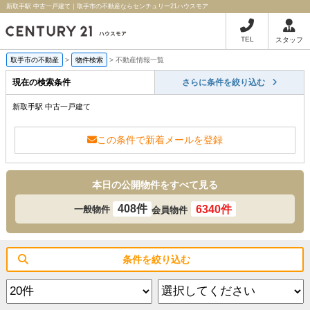
新取手駅 中古一戸建て｜取手市の不動産ならセンチュリー21ハウスモア
TEL
スタッフ
取手市の不動産
>
物件検索
>
不動産情報一覧
現在の検索条件
さらに条件を絞り込む
新取手駅 中古一戸建て
この条件で新着メールを登録
本日の公開物件をすべて見る
408件
6340件
一般物件
会員物件
条件を絞り込む