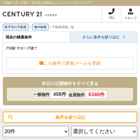
戸頭駅 中古一戸建て｜取手市の不動産ならセンチュリー21ハウスモア
TEL
スタッフ
取手市の不動産
>
物件検索
>
不動産情報一覧
現在の検索条件
さらに条件を絞り込む
戸頭駅 中古一戸建て
この条件で新着メールを登録
本日の公開物件をすべて見る
408件
6340件
一般物件
会員物件
条件を絞り込む