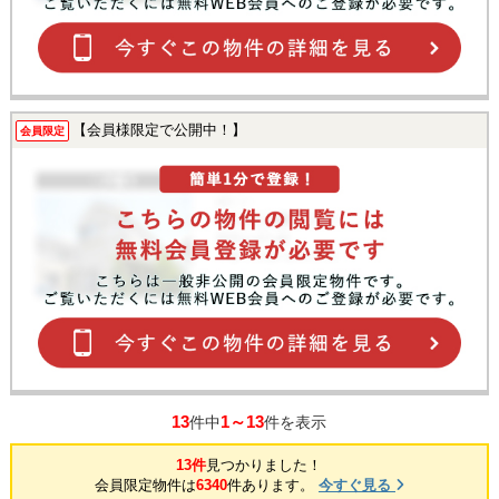
【会員様限定で公開中！】
会員限定
13
1～13
件中
件を表示
13件
見つかりました！
会員限定物件は
6340
件あります。
今すぐ見る