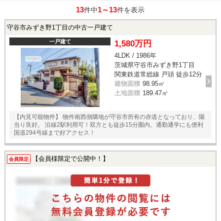
13
1～13
件中
件を表示
守谷市みずき野1丁目の中古一戸建て
一戸建て
1,580万円
4LDK / 1986年
茨城県守谷市みずき野1丁目
関東鉄道常総線 戸頭 徒歩12分
建物面積
98.95㎡
土地面積
189.47㎡
【内見可能物件】 物件南西側隣地が守谷市所有の赤道となっており、陽
当り良好。 沿線2駅利用可！双方とも徒歩15分圏内。通勤通学にも便利
国道294号線まで好アクセス！
【会員様限定で公開中！】
会員限定