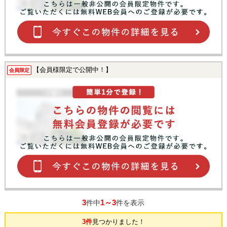
【会員様限定で公開中！】
会員限定
3
1～3
件中
件を表示
3件
見つかりました！