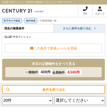
流山駅 中古マンション｜取手市の不動産ならセンチュリー21ハウスモア
TEL
スタッフ
取手市の不動産
>
物件検索
>
不動産情報一覧
現在の検索条件
さらに条件を絞り込む
流山駅 中古マンション
この条件で新着メールを登録
本日の公開物件をすべて見る
408件
6340件
一般物件
会員物件
条件を絞り込む