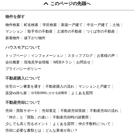
このページの先頭へ
物件を探す
物件検索
町名検索
学区検索
新築一戸建て
中古一戸建て
土地
マンション
取手市の不動産
土浦市の不動産
つくば市の不動産
新着物件
値下がり物件
ハウスモアについて
トップページ
インフォメーション
スタッフブログ
お客様の声
会社概要
現地見学会情報
WEBチラシ
お問合せ
プライバシーポリシー
不動産購入について
住宅ローン審査を通す
不動産購入の流れ
マンションと戸建て
賃貸vs持ち家
よくある質問
住宅取得時にかかる諸費用
不動産売却について
売却・買取サポート
売却査定
不動産売却実績
不動産売却の流れ
「仲介」と「買取」の違い
不動産売却時の諸費用
少しでも高く売るポイント
よくある質問
仲介手数料について
売却に必要な書類とは
どんな業者が良い？