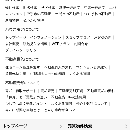
物件検索
町名検索
学区検索
新築一戸建て
中古一戸建て
土地
マンション
取手市の不動産
土浦市の不動産
つくば市の不動産
新着物件
値下がり物件
ハウスモアについて
トップページ
インフォメーション
スタッフブログ
お客様の声
会社概要
現地見学会情報
WEBチラシ
お問合せ
プライバシーポリシー
不動産購入について
住宅ローン審査を通す
不動産購入の流れ
マンションと戸建て
賃貸vs持ち家
よくある質問
住宅取得時にかかる諸費用
不動産売却について
売却・買取サポート
売却査定
不動産売却実績
不動産売却の流れ
「仲介」と「買取」の違い
不動産売却時の諸費用
少しでも高く売るポイント
よくある質問
仲介手数料について
売却に必要な書類とは
どんな業者が良い？
トップページ
売買物件検索