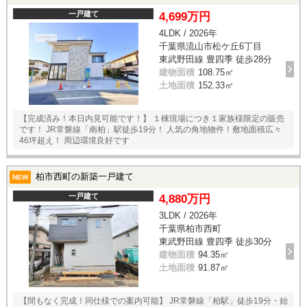
一戸建て
4,699万円
4LDK / 2026年
千葉県流山市松ケ丘6丁目
東武野田線 豊四季 徒歩28分
建物面積
108.75㎡
土地面積
152.33㎡
【完成済み！本日内見可能です！】 １棟現場につき１家族様限定の販売
です！ JR常磐線「南柏」駅徒歩19分！ 人気の角地物件！敷地面積広々
46坪超え！ 周辺環境良好です
柏市西町の新築一戸建て
NEW
一戸建て
4,880万円
3LDK / 2026年
千葉県柏市西町
東武野田線 豊四季 徒歩30分
建物面積
94.35㎡
土地面積
91.87㎡
【間もなく完成！同仕様での案内可能】 JR常磐線「柏駅」徒歩19分・始