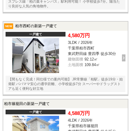
スプレス線「柏の葉キャンパス」駅利用可能！ 小学校徒歩7分。陽当た
り良好な人気の角地物件。
柏市西町の新築一戸建て
NEW
一戸建て
4,580万円
3LDK / 2026年
千葉県柏市西町
東武野田線 豊四季 徒歩30分
建物面積
92.12㎡
土地面積
109.84㎡
【間もなく完成！同仕様での案内可能】 JR常磐線「柏駅」徒歩19分・始
発駅 パパママ安心の通学距離、小学校徒歩7分 スーパーやドラッグスト
アも近く便利な好立地
柏市篠籠田の新築一戸建て
一戸建て
4,588万円
4LDK / 2026年
千葉県柏市篠籠田