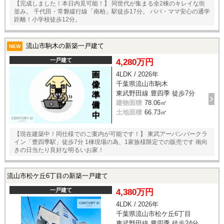
【完成しました！本日内見可能！】 同世代が集まる全2棟のキレイな街
並み。 千代田・常磐緩行線「南柏」駅徒歩17分。 パパ・ママ安心の通学
距離！小学校徒歩12分。
流山市駒木の新築一戸建て
NEW
一戸建て
4,280万円
4LDK / 2026年
千葉県流山市駒木
東武野田線 豊四季 徒歩7分
建物面積
78.06㎡
土地面積
66.73㎡
【現在建築中！同仕様でのご案内が可能です！】 東武アーバンパークラ
イン「豊四季駅」徒歩7分 1棟現場の為、1家族様限定での販売です 南向
きの日当たり良好な明るいお家！
流山市松ケ丘6丁目の新築一戸建て
一戸建て
4,380万円
4LDK / 2026年
千葉県流山市松ケ丘6丁目
東武野田線 豊四季 徒歩24分