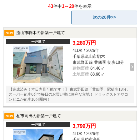
43
1～20
件中
件を表示
次の20件>>
流山市駒木の新築一戸建て
NEW
一戸建て
3,280万円
4LDK / 2026年
千葉県流山市駒木
東武野田線 豊四季 徒歩18分
建物面積
84.46㎡
土地面積
88.98㎡
【完成済み！本日内見可能です！】 東武野田線「豊四季」駅徒歩18分。
スーパー徒歩6分で毎日のお買い物に便利な立地！ ドラッグストアやコ
ンビニが徒歩10分圏内！
柏市高田の新築一戸建て
NEW
一戸建て
3,799万円
4LDK / 2026年
千葉県柏市高田