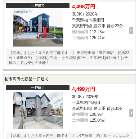
一戸建て
4,498万円
3LDK / 2026年
千葉県柏市篠籠田
東武野田線 豊四季 徒歩23分
建物面積
112.25㎡
土地面積
125.41㎡
【完成しました！本日内見可能です！】 東武野田線「豊四季駅」徒歩23
分！通勤通学にも便利な立地！ 小学校徒歩9分、中学校徒歩14分！お子
様の足でも安心の距離！
柏市高田の新築一戸建て
一戸建て
4,499万円
3LDK / 2026年
千葉県柏市高田
東武野田線 豊四季 徒歩31分
建物面積
100.9㎡
土地面積
125.04㎡
【完成しました！本日内見可能です！】 JR常磐線「柏」駅・つくばエク