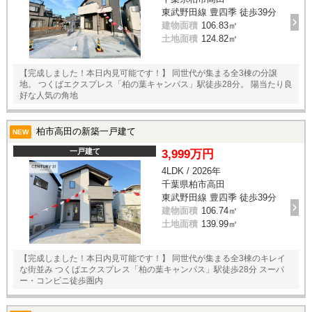
東武野田線 豊四季 徒歩39分
建物面積
106.83㎡
土地面積
124.82㎡
【完成しました！本日内見可能です！】 同世代が集まる全3棟の分譲
地。 つくばエクスプレス「柏の葉キャンパス」駅徒歩28分。 陽当たり良
好な人気の角地
柏市高田の新築一戸建て
NEW
一戸建て
3,999万円
4LDK / 2026年
千葉県柏市高田
東武野田線 豊四季 徒歩39分
建物面積
106.74㎡
土地面積
139.99㎡
【完成しました！本日内見可能です！】 同世代が集まる全3棟のキレイ
な街並み つくばエクスプレス「柏の葉キャンパス」駅徒歩28分 スーパ
ー・コンビニ徒歩圏内