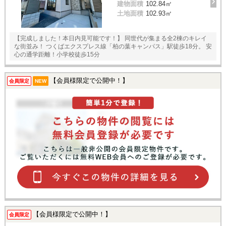
建物面積
102.84㎡
土地面積
102.93㎡
【完成しました！本日内見可能です！】 同世代が集まる全2棟のキレイ
な街並み！ つくばエクスプレス線「柏の葉キャンパス」駅徒歩18分。 安
心の通学距離！小学校徒歩15分
【会員様限定で公開中！】
会員限定
NEW
【会員様限定で公開中！】
会員限定