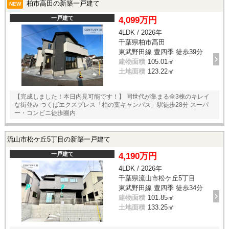
柏市高田の新築一戸建て
NEW
一戸建て
4,099万円
4LDK / 2026年
千葉県柏市高田
東武野田線 豊四季 徒歩39分
建物面積
105.01㎡
土地面積
123.22㎡
【完成しました！本日内見可能です！】 同世代が集まる全3棟のキレイ
な街並み つくばエクスプレス「柏の葉キャンパス」駅徒歩28分 スーパ
ー・コンビニ徒歩圏内
流山市松ケ丘5丁目の新築一戸建て
一戸建て
4,190万円
4LDK / 2026年
千葉県流山市松ケ丘5丁目
東武野田線 豊四季 徒歩34分
建物面積
101.85㎡
土地面積
133.25㎡