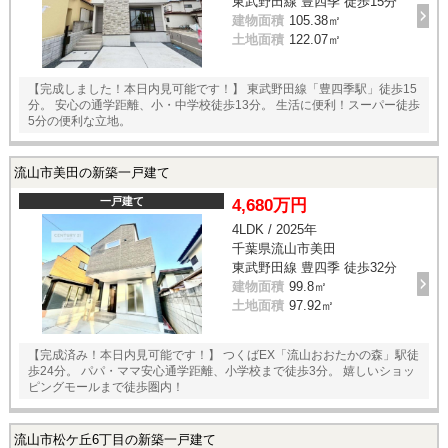
東武野田線 豊四季 徒歩15分
建物面積
105.38㎡
土地面積
122.07㎡
【完成しました！本日内見可能です！】 東武野田線「豊四季駅」徒歩15
分。 安心の通学距離、小・中学校徒歩13分。 生活に便利！スーパー徒歩
5分の便利な立地。
流山市美田の新築一戸建て
一戸建て
4,680万円
4LDK / 2025年
千葉県流山市美田
東武野田線 豊四季 徒歩32分
建物面積
99.8㎡
土地面積
97.92㎡
【完成済み！本日内見可能です！】 つくばEX「流山おおたかの森」駅徒
歩24分。 パパ・ママ安心通学距離、小学校まで徒歩3分。 嬉しいショッ
ピングモールまで徒歩圏内！
流山市松ケ丘6丁目の新築一戸建て