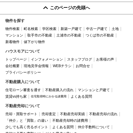
このページの先頭へ
物件を探す
物件検索
町名検索
学区検索
新築一戸建て
中古一戸建て
土地
マンション
取手市の不動産
土浦市の不動産
つくば市の不動産
新着物件
値下がり物件
ハウスモアについて
トップページ
インフォメーション
スタッフブログ
お客様の声
会社概要
現地見学会情報
WEBチラシ
お問合せ
プライバシーポリシー
不動産購入について
住宅ローン審査を通す
不動産購入の流れ
マンションと戸建て
賃貸vs持ち家
よくある質問
住宅取得時にかかる諸費用
不動産売却について
売却・買取サポート
売却査定
不動産売却実績
不動産売却の流れ
「仲介」と「買取」の違い
不動産売却時の諸費用
少しでも高く売るポイント
よくある質問
仲介手数料について