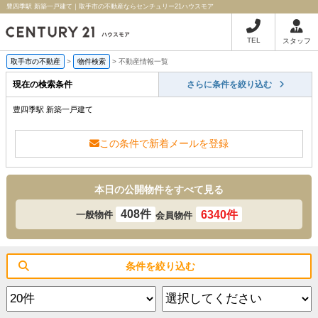
豊四季駅 新築一戸建て｜取手市の不動産ならセンチュリー21ハウスモア
TEL
スタッフ
取手市の不動産
>
物件検索
>
不動産情報一覧
現在の検索条件
さらに条件を絞り込む
豊四季駅 新築一戸建て
この条件で新着メールを登録
本日の公開物件をすべて見る
408件
6340件
一般物件
会員物件
条件を絞り込む