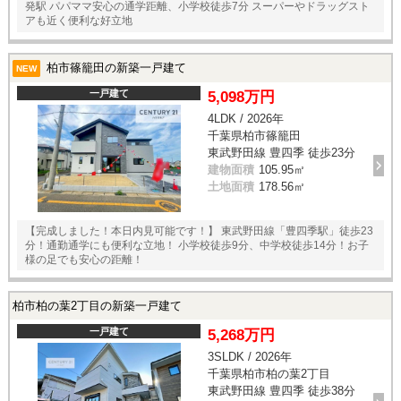
発駅 パパママ安心の通学距離、小学校徒歩7分 スーパーやドラッグスト
アも近く便利な好立地
柏市篠籠田の新築一戸建て
NEW
一戸建て
5,098万円
4LDK / 2026年
千葉県柏市篠籠田
東武野田線 豊四季 徒歩23分
建物面積
105.95㎡
土地面積
178.56㎡
【完成しました！本日内見可能です！】 東武野田線「豊四季駅」徒歩23
分！通勤通学にも便利な立地！ 小学校徒歩9分、中学校徒歩14分！お子
様の足でも安心の距離！
柏市柏の葉2丁目の新築一戸建て
一戸建て
5,268万円
3SLDK / 2026年
千葉県柏市柏の葉2丁目
東武野田線 豊四季 徒歩38分