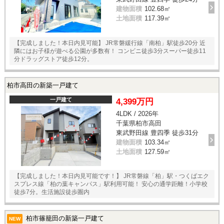
建物面積
102.68㎡
土地面積
117.39㎡
【完成しました！本日内見可能】 JR常磐緩行線「南柏」駅徒歩20分 近
隣にはお子様が遊べる公園が多数有！ コンビニ徒歩3分スーパー徒歩11
分ドラッグストア徒歩12分。
柏市高田の新築一戸建て
一戸建て
4,399万円
4LDK / 2026年
千葉県柏市高田
東武野田線 豊四季 徒歩31分
建物面積
103.34㎡
土地面積
127.59㎡
【完成しました！本日内見可能です！】 JR常磐線「柏」駅・つくばエク
スプレス線「柏の葉キャンパス」駅利用可能！ 安心の通学距離！小学校
徒歩7分。生活施設徒歩圏内
柏市篠籠田の新築一戸建て
NEW