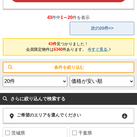
43
1～20
件中
件を表示
次の20件>>
43件
見つかりました！
会員限定物件は
6340
件あります。
今すぐ見る
条件を絞り込む
さらに絞り込んで検索する
ご希望のエリアを選んでください
茨城県
千葉県