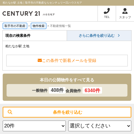
柏たなか駅 土地｜取手市の不動産ならセンチュリー21ハウスモア
TEL
スタッフ
取手市の不動産
>
物件検索
>
不動産情報一覧
現在の検索条件
さらに条件を絞り込む
柏たなか駅 土地
この条件で新着メールを登録
本日の公開物件をすべて見る
408件
6340件
一般物件
会員物件
条件を絞り込む