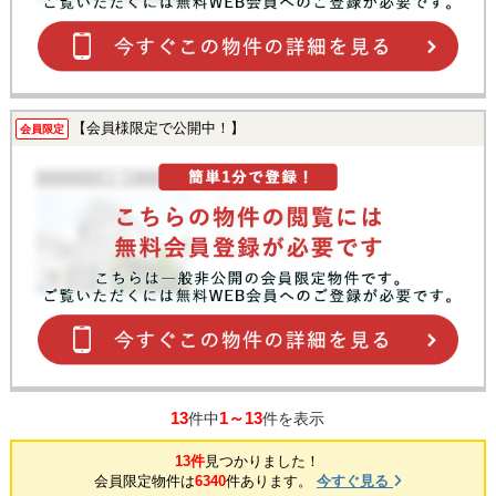
【会員様限定で公開中！】
会員限定
13
1～13
件中
件を表示
13件
見つかりました！
会員限定物件は
6340
件あります。
今すぐ見る