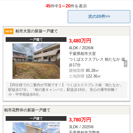
45
1～20
件中
件を表示
次の20件>>
柏市大室の新築一戸建て
NEW
一戸建て
3,480万円
4LDK / 2026年
千葉県柏市大室
つくばエクスプレス 柏たなか 徒
歩17分
建物面積
85.28㎡
土地面積
122.36㎡
【同仕様でのご案内が可能です！】 つくばエクスプレス線「柏たなか」
駅徒歩17分。 「柏の葉キャンパス」駅徒歩18分。 安心の通学距離！
小・中学校徒歩6分。
柏市花野井の新築一戸建て
一戸建て
3,780万円
3LDK / 2025年
千葉県柏市花野井