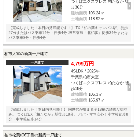
つくばエクスプレス 柏たなか 徒
歩36分
建物面積
106.24㎡
土地面積
118.92㎡
【完成しました！本日内見可能です！】 TX「柏の葉キャンパス駅」徒歩
27分またはバス乗車14分・停歩4分 JR常磐線「北柏駅」徒歩34分または
バス乗車8分・停歩4分
柏市大室の新築一戸建て
一戸建て
4,799万円
4SLDK / 2025年
千葉県柏市大室
つくばエクスプレス 柏たなか 徒
歩18分
建物面積
105.3㎡
土地面積
165.97㎡
【完成しました！本日内見可能！】 同世代が集まる全18棟の綺麗な街並
み。 つくばEX「柏たなか」駅徒歩18分。 パパ・ママ安心！小学校徒歩8
分・中学校徒歩14分
柏市松葉町6丁目の新築一戸建て