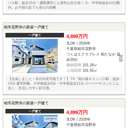
パス駅」徒歩15分！通勤通学にも便利な好立地！ 小・中学校徒歩14分圏
内。お子様の足でも安心の距離
柏市花野井の新築一戸建て
一戸建て
4,899万円
3LDK / 2026年
千葉県柏市花野井
つくばエクスプレス 柏たなか 徒
歩20分
建物面積
101.28㎡
土地面積
101.55㎡
【完成しました！本日内見可能です！】 TX「柏の葉キャンパス駅」徒歩
14分 通学距離、小学校徒歩5分・中学校徒歩11分 スーパーやコンビニも
近く、生活しやすい好立地。
柏市花野井の新築一戸建て
一戸建て
4,899万円
3LDK / 2026年
千葉県柏市花野井