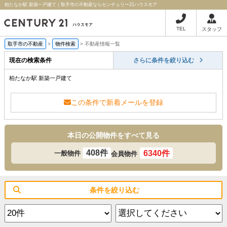
柏たなか駅 新築一戸建て｜取手市の不動産ならセンチュリー21ハウスモア
TEL
スタッフ
取手市の不動産
>
物件検索
>
不動産情報一覧
現在の検索条件
さらに条件を絞り込む
柏たなか駅 新築一戸建て
この条件で新着メールを登録
本日の公開物件をすべて見る
408件
6340件
一般物件
会員物件
条件を絞り込む