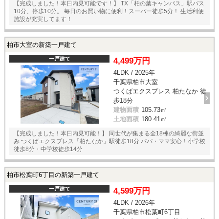
【完成しました！本日内見可能です！】 TX「柏の葉キャンパス」駅バス
10分、停歩10分。 毎日のお買い物に便利！スーパー徒歩5分！ 生活利便
施設が充実してます！
柏市大室の新築一戸建て
一戸建て
4,499万円
4LDK / 2025年
千葉県柏市大室
つくばエクスプレス 柏たなか 徒
歩18分
建物面積
105.73㎡
土地面積
180.41㎡
【完成しました！本日内見可能！】 同世代が集まる全18棟の綺麗な街並
み つくばエクスプレス「柏たなか」駅徒歩18分 パパ・ママ安心！小学校
徒歩8分・中学校徒歩14分
柏市松葉町6丁目の新築一戸建て
一戸建て
4,599万円
4LDK / 2026年
千葉県柏市松葉町6丁目