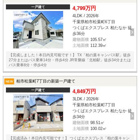
一戸建て
4,799万円
4LDK / 2026年
千葉県柏市松葉町6丁目
つくばエクスプレス 柏たなか 徒
歩36分
建物面積
105.57㎡
土地面積
112.39㎡
【完成しました！本日内見可能です！】 TX「柏の葉キャンパス駅」徒歩
27分またはバス乗車14分・停歩4分 JR常磐線「北柏駅」徒歩34分または
バス乗車8分・停歩4分
柏市松葉町7丁目の新築一戸建て
NEW
一戸建て
4,849万円
3LDK / 2026年
千葉県柏市松葉町7丁目
つくばエクスプレス 柏たなか 徒
歩34分
建物面積
98.51㎡
土地面積
100.02㎡
【完成済み！本日内見可能です！】 つくばエクスプレス「柏の葉キャン