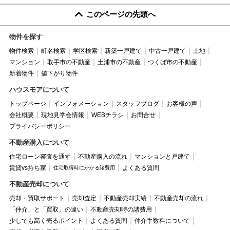
このページの先頭へ
物件を探す
物件検索
町名検索
学区検索
新築一戸建て
中古一戸建て
土地
マンション
取手市の不動産
土浦市の不動産
つくば市の不動産
新着物件
値下がり物件
ハウスモアについて
トップページ
インフォメーション
スタッフブログ
お客様の声
会社概要
現地見学会情報
WEBチラシ
お問合せ
プライバシーポリシー
不動産購入について
住宅ローン審査を通す
不動産購入の流れ
マンションと戸建て
賃貸vs持ち家
よくある質問
住宅取得時にかかる諸費用
不動産売却について
売却・買取サポート
売却査定
不動産売却実績
不動産売却の流れ
「仲介」と「買取」の違い
不動産売却時の諸費用
少しでも高く売るポイント
よくある質問
仲介手数料について