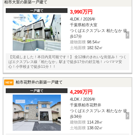
柏市大室の新築一戸建て
一戸建て
3,990万円
4LDK / 2026年
千葉県柏市大室
つくばエクスプレス 柏たなか 徒
歩17分
建物面積
98.54㎡
土地面積
182.52㎡
【完成しました！本日内見可能です！】 全12棟のきれいな街並み！ つく
ばエクスプレス線「柏たなか」駅まで徒歩17分の好立地！ パパママ安
心！小学校まで徒歩11分！！
柏市花野井の新築一戸建て
NEW
一戸建て
4,299万円
4LDK / 2026年
千葉県柏市花野井
つくばエクスプレス 柏たなか 徒
歩34分
建物面積
114.28㎡
土地面積
138.02㎡