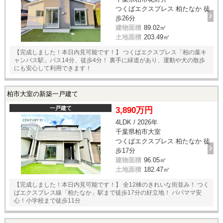
つくばエクスプレス 柏たなか 徒
歩26分
建物面積
89.02㎡
土地面積
203.49㎡
【完成しました！本日内見可能です！】 つくばエクスプレス「柏の葉キ
ャンパス駅」バス14分、徒歩4分！ 裏手に緑道があり、運動や犬の散歩
にも安心して利用できます！
柏市大室の新築一戸建て
一戸建て
3,890万円
4LDK / 2026年
千葉県柏市大室
つくばエクスプレス 柏たなか 徒
歩17分
建物面積
96.05㎡
土地面積
182.47㎡
【完成しました！本日内見可能です！】 全12棟のきれいな街並み！ つく
ばエクスプレス線「柏たなか」駅まで徒歩17分の好立地！ パパママ安
心！小学校まで徒歩11分