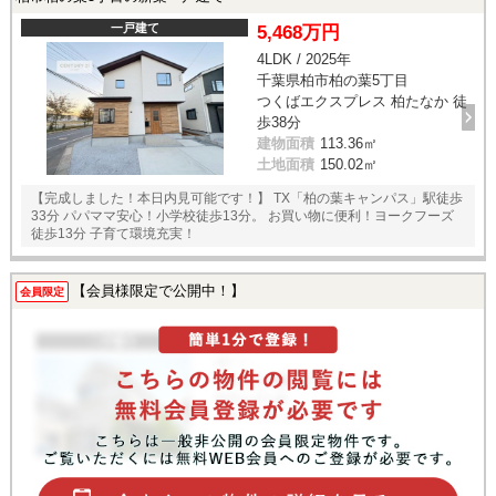
一戸建て
5,468万円
4LDK / 2025年
千葉県柏市柏の葉5丁目
つくばエクスプレス 柏たなか 徒
歩38分
建物面積
113.36㎡
土地面積
150.02㎡
【完成しました！本日内見可能です！】 TX「柏の葉キャンパス」駅徒歩
33分 パパママ安心！小学校徒歩13分。 お買い物に便利！ヨークフーズ
徒歩13分 子育て環境充実！
【会員様限定で公開中！】
会員限定