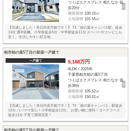
つくばエクスプレス 柏たなか 徒
歩20分
建物面積
100.15㎡
土地面積
101.55㎡
【完成しました！本日内見可能です！】 TX「柏の葉キャンパス駅」徒歩
14分 通学距離、小学校徒歩5分・中学校徒歩11分 スーパーやコンビニも
近く、生活しやすい好立地。
柏市柏の葉5丁目の新築一戸建て
一戸建て
5,168万円
4LDK / 2025年
千葉県柏市柏の葉5丁目
つくばエクスプレス 柏たなか 徒
歩38分
建物面積
105.52㎡
土地面積
150.01㎡
【完成しました！本日内見可能です！】 TX「柏の葉キャンパス」駅徒歩
33分 パパママ安心！小学校徒歩13分。 お買い物に便利！ヨークフーズ
徒歩13分 子育て環境充実！
柏市柏の葉5丁目の新築一戸建て