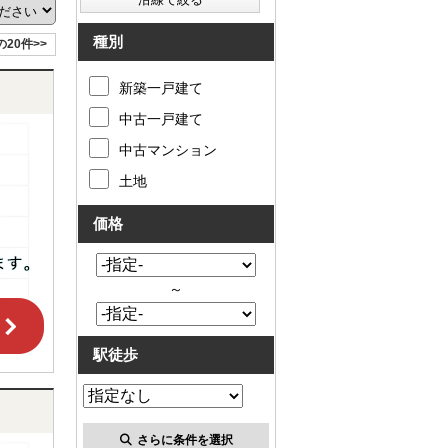
種別
の20件>>
新築一戸建て
中古一戸建て
中古マンション
土地
価格
～
駅徒歩
さらに条件を選択