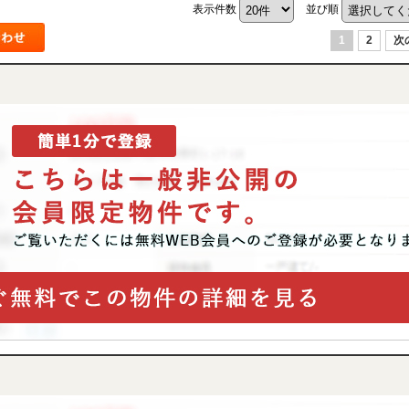
表示件数
並び順
1
2
次