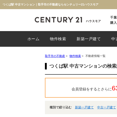
つくば駅 中古マンション｜取手市の不動産ならセンチュリー21ハウスモア
千葉
購入
ホーム
物件検索
新築一戸建て
中
取手市の不動産
>
物件検索
>
不動産情報一覧
つくば駅 中古マンションの検
6
会員登録をするとさらに
種別で絞り込む
新築一戸建て
中古一戸建て