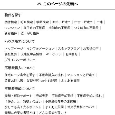
このページの先頭へ
物件を探す
物件検索
町名検索
学区検索
新築一戸建て
中古一戸建て
土地
マンション
取手市の不動産
土浦市の不動産
つくば市の不動産
新着物件
値下がり物件
ハウスモアについて
トップページ
インフォメーション
スタッフブログ
お客様の声
会社概要
現地見学会情報
WEBチラシ
お問合せ
プライバシーポリシー
不動産購入について
住宅ローン審査を通す
不動産購入の流れ
マンションと戸建て
賃貸vs持ち家
よくある質問
住宅取得時にかかる諸費用
不動産売却について
売却・買取サポート
売却査定
不動産売却実績
不動産売却の流れ
「仲介」と「買取」の違い
不動産売却時の諸費用
少しでも高く売るポイント
よくある質問
仲介手数料について
売却に必要な書類とは
どんな業者が良い？