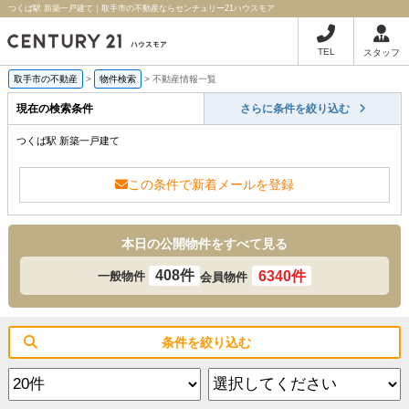
つくば駅 新築一戸建て｜取手市の不動産ならセンチュリー21ハウスモア
TEL
スタッフ
取手市の不動産
>
物件検索
>
不動産情報一覧
現在の検索条件
さらに条件を絞り込む
つくば駅 新築一戸建て
この条件で新着メールを登録
本日の公開物件をすべて見る
408件
6340件
一般物件
会員物件
条件を絞り込む