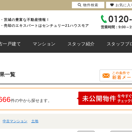
物件検索
お気に入
・茨城の豊富な不動産情報！
・売却のエキスパートはセンチュリー21ハウスモア
営業時間：9:00～1
古一戸建て
マンション
スタッフ紹介
スタッフブ
結果一覧
666
件の中から探せます。
中古マンション
土地