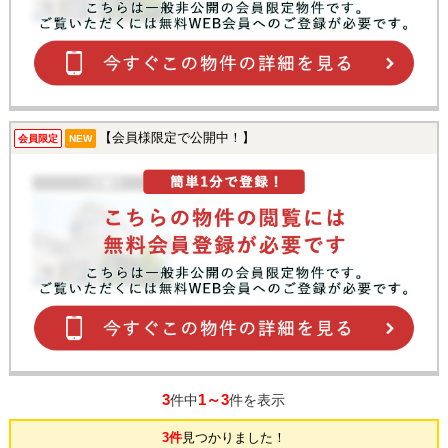
【会員様限定で公開中！】
会員限定
NEW
3
1～3
件中
件を表示
3件
見つかりました！