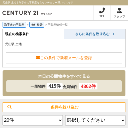
元山駅 土地｜取手市の不動産ならセンチュリー21ハウスモア
TEL
スタッフ
取手市の不動産
>
物件検索
>
不動産情報一覧
現在の検索条件
さらに条件を絞り込む
元山駅 土地
この条件で新着メールを登録
本日の公開物件をすべて見る
415件
4862件
一般物件
会員物件
条件を絞り込む