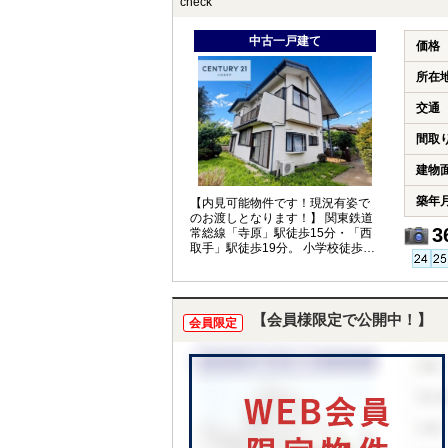
check
中古一戸建て
価格
所在
交通
間取
建物
築年
【内見可能物件です！現況有姿で
のお渡しとなります！】 関東鉄道
3
常総線「寺原」駅徒歩15分・「西
取手」駅徒歩19分。 小学校徒歩9
分・中学校徒歩11分。緑豊かな住
宅街
【会員様限定で公開中！】
会員限定