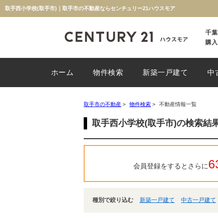
取手西小学校(取手市)｜取手市の不動産ならセンチュリー21ハウスモア
千葉
購入
ホーム
物件検索
新築一戸建て
中
取手市の不動産
>
物件検索
>
不動産情報一覧
取手西小学校(取手市)の検索結
6
会員登録をするとさらに
種別で絞り込む
新築一戸建て
中古一戸建て