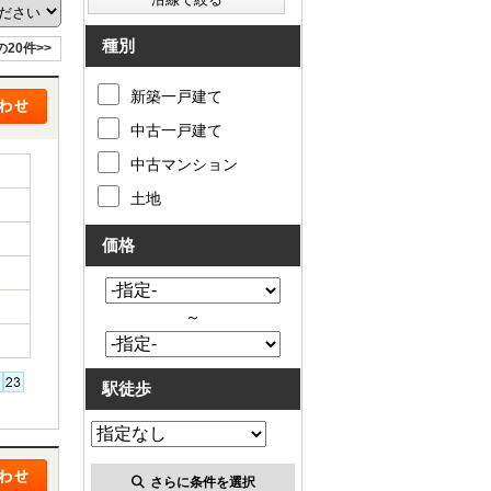
種別
の20件>>
新築一戸建て
中古一戸建て
中古マンション
土地
価格
～
駅徒歩
さらに条件を選択