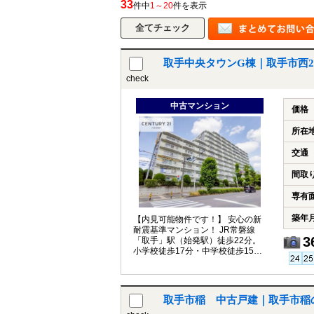
33
件中
1～20
件を表示
取手中央タウンG棟｜取手市西
check
中古マンション
価格
所在
交通
間取
専有
築年
【内見可能物件です！】 安心の新
耐震基準マンション！ JR常磐線
3
「取手」駅（始発駅）徒歩22分。
小学校徒歩17分・中学校徒歩15
分。 コンビニ・公園徒歩圏内。
取手市稲 中古戸建｜取手市稲