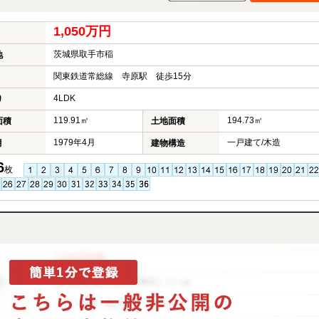
1,050万円
茨城県取手市稲
地
関東鉄道常総線 寺原駅 徒歩15分
4LDK
り
119.91㎡
194.73㎡
面積
土地面積
1979年4月
一戸建て/木造
月
建物構造
6
枚