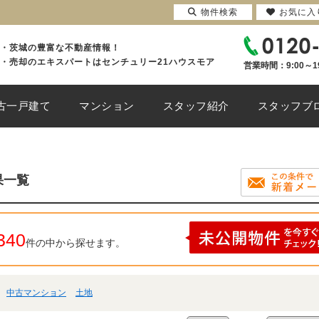
物件検索
お気に入
・茨城の豊富な不動産情報！
・売却のエキスパートはセンチュリー21ハウスモア
営業時間：9:00～1
古一戸建て
マンション
スタッフ紹介
スタッフブ
果一覧
340
件の中から探せます。
中古マンション
土地