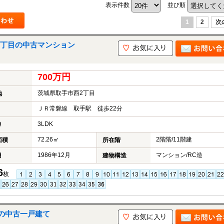
表示件数
並び順
1
2
次
2丁目の中古マンション
700万円
茨城県取手市西2丁目
地
ＪＲ常磐線 取手駅 徒歩22分
3LDK
り
72.26㎡
2階階/11階建
面積
所在階
1986年12月
マンション/RC造
月
建物構造
6
枚
の中古一戸建て