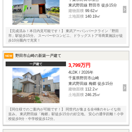
東武野田線 野田市 徒歩15分
建物面積
99.62㎡
土地面積
140.19㎡
【完成済み！本日内見可能です！】 東武アーバンパークライン「野田
市」駅徒歩15分。 スーパーやコンビニ、ドラッグストア等商業施設が徒
歩10分圏内で充実！
野田市山崎の新築一戸建て
NEW
一戸建て
3,799万円
4LDK / 2026年
千葉県野田市山崎
東武野田線 梅郷 徒歩15分
建物面積
112.2㎡
土地面積
246.25㎡
【同仕様でのご案内が可能です！】 同世代が集まる全4棟のキレイな街
並み。 東武野田線「梅郷」駅徒歩15分の好立地。 安心の通学距離！小学
校徒歩9分・中学校徒歩12分。