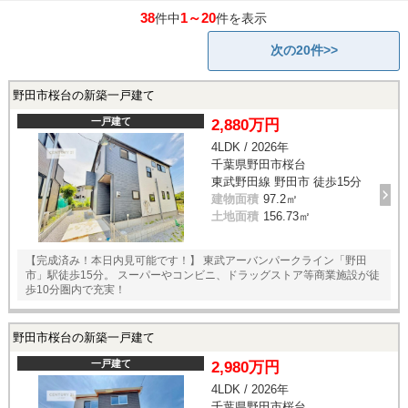
38
1～20
件中
件を表示
次の20件>>
野田市桜台の新築一戸建て
一戸建て
2,880万円
4LDK / 2026年
千葉県野田市桜台
東武野田線 野田市 徒歩15分
建物面積
97.2㎡
土地面積
156.73㎡
【完成済み！本日内見可能です！】 東武アーバンパークライン「野田
市」駅徒歩15分。 スーパーやコンビニ、ドラッグストア等商業施設が徒
歩10分圏内で充実！
野田市桜台の新築一戸建て
一戸建て
2,980万円
4LDK / 2026年
千葉県野田市桜台