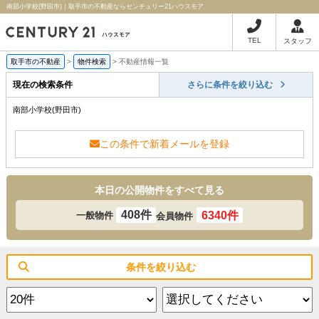
南部小学校(野田市)｜取手市の不動産ならセンチュリー21ハウスモア
TEL
スタッフ
取手市の不動産
>
物件検索
>
不動産情報一覧
現在の検索条件
さらに条件を絞り込む
南部小学校(野田市)
この条件で新着メールを登録
本日の公開物件をすべて見る
408件
6340件
一般物件
会員物件
条件を絞り込む