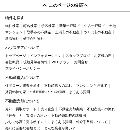
このページの先頭へ
物件を探す
物件検索
町名検索
学区検索
新築一戸建て
中古一戸建て
土地
マンション
取手市の不動産
土浦市の不動産
つくば市の不動産
新着物件
値下がり物件
ハウスモアについて
トップページ
インフォメーション
スタッフブログ
お客様の声
会社概要
現地見学会情報
WEBチラシ
お問合せ
プライバシーポリシー
不動産購入について
住宅ローン審査を通す
不動産購入の流れ
マンションと戸建て
賃貸vs持ち家
よくある質問
住宅取得時にかかる諸費用
不動産売却について
売却・買取サポート
売却査定
不動産売却実績
不動産売却の流れ
「仲介」と「買取」の違い
不動産売却時の諸費用
少しでも高く売るポイント
よくある質問
仲介手数料について
売却に必要な書類とは
どんな業者が良い？