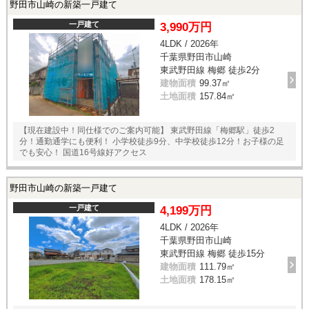
野田市山崎の新築一戸建て
一戸建て
3,990万円
4LDK / 2026年
千葉県野田市山崎
東武野田線 梅郷 徒歩2分
建物面積
99.37㎡
土地面積
157.84㎡
【現在建設中！同仕様でのご案内可能】 東武野田線「梅郷駅」徒歩2
分！通勤通学にも便利！ 小学校徒歩9分、中学校徒歩12分！お子様の足
でも安心！ 国道16号線好アクセス
野田市山崎の新築一戸建て
一戸建て
4,199万円
4LDK / 2026年
千葉県野田市山崎
東武野田線 梅郷 徒歩15分
建物面積
111.79㎡
土地面積
178.15㎡