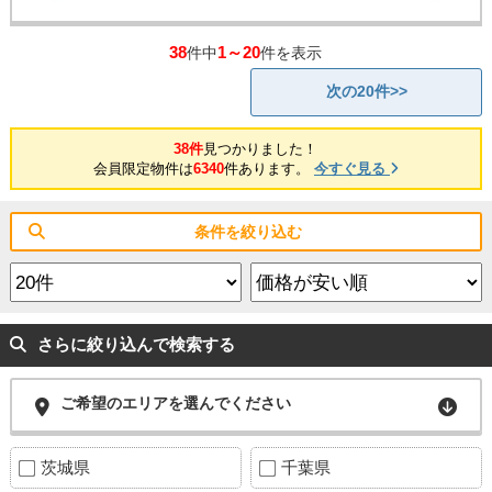
38
1～20
件中
件を表示
次の20件>>
38件
見つかりました！
会員限定物件は
6340
件あります。
今すぐ見る
条件を絞り込む
さらに絞り込んで検索する
ご希望のエリアを選んでください
茨城県
千葉県