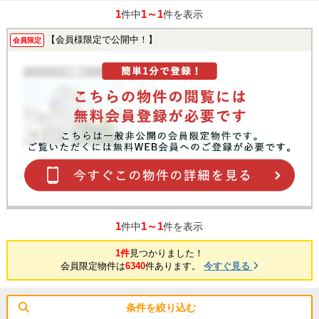
1
1～1
件中
件を表示
【会員様限定で公開中！】
会員限定
1
1～1
件中
件を表示
1件
見つかりました！
会員限定物件は
6340
件あります。
今すぐ見る
条件を絞り込む