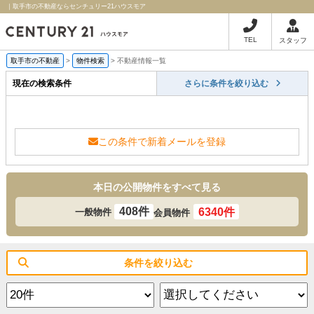
｜取手市の不動産ならセンチュリー21ハウスモア
TEL
スタッフ
取手市の不動産
>
物件検索
>
不動産情報一覧
現在の検索条件
さらに条件を絞り込む
この条件で新着メールを登録
本日の公開物件をすべて見る
408件
6340件
一般物件
会員物件
条件を絞り込む