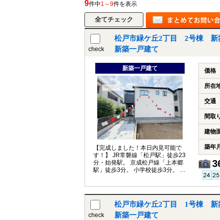
9
件中
1～9
件を表示
松戸市緑ケ丘2丁目 2号棟 新
新築一戸建て
check
新築一戸建て
価格
所在
交通
間取
建物
築年
【完成しました！本日内見可能で
す！】 JR常磐線「松戸駅」徒歩23
3
分・始発駅。 京成松戸線「上本郷
駅」徒歩3分。 小学校徒歩3分。 周
辺買い物施設も充実！
松戸市緑ケ丘2丁目 1号棟 新
新築一戸建て
check