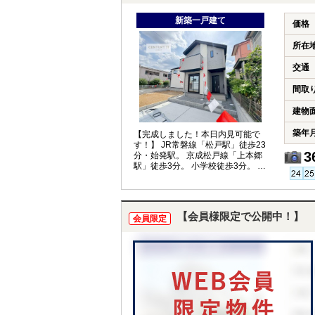
新築一戸建て
価格
所在
交通
間取
建物
築年
【完成しました！本日内見可能で
す！】 JR常磐線「松戸駅」徒歩23
3
分・始発駅。 京成松戸線「上本郷
駅」徒歩3分。 小学校徒歩3分。 周
辺買い物施設も充実！
【会員様限定で公開中！】
会員限定