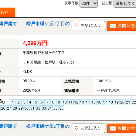
表示件数
並び順
築戸建て ｜松戸市緑ケ丘2丁目の
4,599万円
千葉県松戸市緑ケ丘2丁目
地
ＪＲ常磐線 松戸駅 徒歩23分
4LDK
り
95.13㎡
106.19㎡
面積
土地面積
2026年5月
一戸建て/木造
月
建物構造
6
枚
築戸建て ｜松戸市緑ケ丘2丁目の