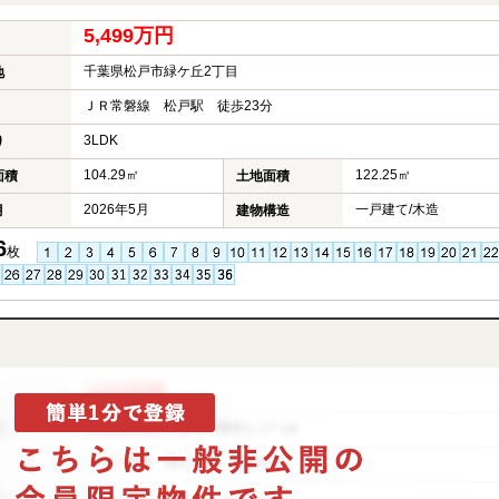
5,499万円
千葉県松戸市緑ケ丘2丁目
地
ＪＲ常磐線 松戸駅 徒歩23分
3LDK
り
104.29㎡
122.25㎡
面積
土地面積
2026年5月
一戸建て/木造
月
建物構造
6
枚