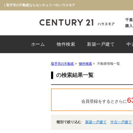
｜取手市の不動産ならセンチュリー21ハウスモア
千葉
購入
ホーム
物件検索
新築一戸建て
中
取手市の不動産
>
物件検索
>
不動産情報一覧
の検索結果一覧
6
会員登録をするとさらに
種別で絞り込む
新築一戸建て
中古一戸建て