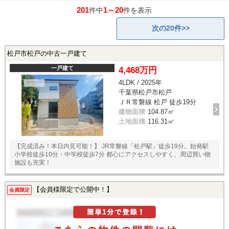
201
1～20
件中
件を表示
次の20件>>
松戸市松戸の中古一戸建て
一戸建て
4,468万円
4LDK / 2025年
千葉県松戸市松戸
ＪＲ常磐線 松戸 徒歩19分
建物面積
104.87㎡
土地面積
116.31㎡
【完成済み！本日内見可能！】 JR常磐線「松戸駅」徒歩19分。始発駅
小学校徒歩10分・中学校徒歩7分 都心にアクセスしやすく、周辺買い物
施設も充実！
【会員様限定で公開中！】
会員限定