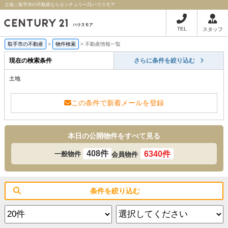
土地｜取手市の不動産ならセンチュリー21ハウスモア
TEL
スタッフ
取手市の不動産
>
物件検索
>
不動産情報一覧
現在の検索条件
さらに条件を絞り込む
土地
この条件で新着メールを登録
本日の公開物件をすべて見る
408件
6340件
一般物件
会員物件
条件を絞り込む