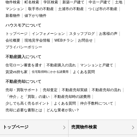
物件検索
町名検索
学区検索
新築一戸建て
中古一戸建て
土地
マンション
取手市の不動産
土浦市の不動産
つくば市の不動産
新着物件
値下がり物件
ハウスモアについて
トップページ
インフォメーション
スタッフブログ
お客様の声
会社概要
現地見学会情報
WEBチラシ
お問合せ
プライバシーポリシー
不動産購入について
住宅ローン審査を通す
不動産購入の流れ
マンションと戸建て
賃貸vs持ち家
よくある質問
住宅取得時にかかる諸費用
不動産売却について
売却・買取サポート
売却査定
不動産売却実績
不動産売却の流れ
「仲介」と「買取」の違い
不動産売却時の諸費用
少しでも高く売るポイント
よくある質問
仲介手数料について
売却に必要な書類とは
どんな業者が良い？
トップページ
売買物件検索