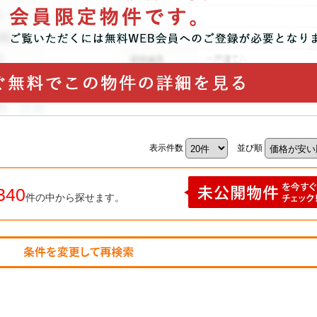
表示件数
並び順
340
件の中から探せます。