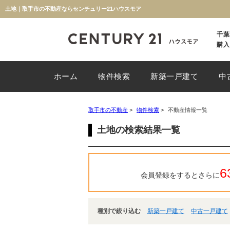
土地｜取手市の不動産ならセンチュリー21ハウスモア
千葉
購入
ホーム
物件検索
新築一戸建て
中
取手市の不動産
>
物件検索
>
不動産情報一覧
土地の検索結果一覧
6
会員登録をするとさらに
種別で絞り込む
新築一戸建て
中古一戸建て