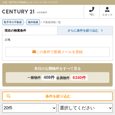
土地｜取手市の不動産ならセンチュリー21ハウスモア
TEL
スタッフ
取手市の不動産
>
物件検索
>
不動産情報一覧
現在の検索条件
さらに条件を絞り込む
土地
この条件で新着メールを登録
本日の公開物件をすべて見る
408件
6340件
一般物件
会員物件
条件を絞り込む