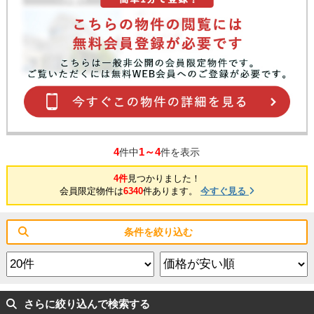
4
1～4
件中
件を表示
4件
見つかりました！
会員限定物件は
6340
件あります。
今すぐ見る
条件を絞り込む
さらに絞り込んで検索する