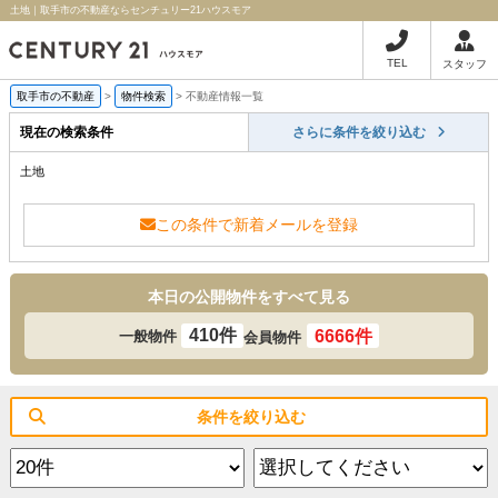
土地｜取手市の不動産ならセンチュリー21ハウスモア
TEL
スタッフ
取手市の不動産
>
物件検索
>
不動産情報一覧
現在の検索条件
さらに条件を絞り込む
土地
この条件で新着メールを登録
本日の公開物件をすべて見る
410件
6666件
一般物件
会員物件
条件を絞り込む