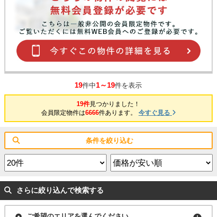
19
1～19
件中
件を表示
19件
見つかりました！
会員限定物件は
6666
件あります。
今すぐ見る
条件を絞り込む
さらに絞り込んで検索する
ご希望のエリアを選んでください