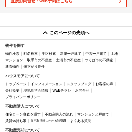
直接お問合せ・web予約はこちら
このページの先頭へ
物件を探す
物件検索
町名検索
学区検索
新築一戸建て
中古一戸建て
土地
マンション
取手市の不動産
土浦市の不動産
つくば市の不動産
新着物件
値下がり物件
ハウスモアについて
トップページ
インフォメーション
スタッフブログ
お客様の声
会社概要
現地見学会情報
WEBチラシ
お問合せ
プライバシーポリシー
不動産購入について
住宅ローン審査を通す
不動産購入の流れ
マンションと戸建て
賃貸vs持ち家
よくある質問
住宅取得時にかかる諸費用
不動産売却について