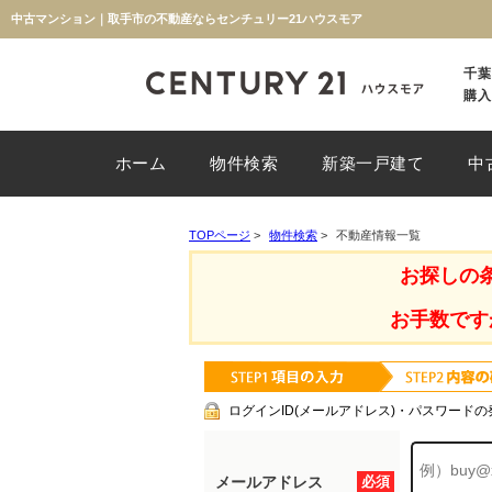
中古マンション｜取手市の不動産ならセンチュリー21ハウスモア
千葉
購入
ホーム
物件検索
新築一戸建て
中
TOPページ
>
物件検索
>
不動産情報一覧
お探しの
お手数です
ログインID(メールアドレス)・パスワードの
メールアドレス
必須