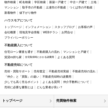
物件検索
町名検索
学区検索
新築一戸建て
中古一戸建て
土地
マンション
取手市の不動産
土浦市の不動産
つくば市の不動産
新着物件
値下がり物件
ハウスモアについて
トップページ
インフォメーション
スタッフブログ
お客様の声
会社概要
現地見学会情報
WEBチラシ
お問合せ
プライバシーポリシー
不動産購入について
住宅ローン審査を通す
不動産購入の流れ
マンションと戸建て
賃貸vs持ち家
よくある質問
住宅取得時にかかる諸費用
不動産売却について
売却・買取サポート
売却査定
不動産売却実績
不動産売却の流れ
「仲介」と「買取」の違い
不動産売却時の諸費用
少しでも高く売るポイント
よくある質問
仲介手数料について
売却に必要な書類とは
どんな業者が良い？
トップページ
売買物件検索