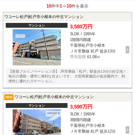
10
1～10
件中
件を表示
ワコーレ松戸|松戸市小根本の中古マンション
マンション
3,580万円
3LDK / 1995年
1階階/5階建
千葉県松戸市小根本
ＪＲ常磐線 松戸 徒歩13分
専有面積
61.08㎡
【新規フルリノベーション済】 JR常磐線「松戸」駅徒歩13分の好立地！
毎日の通勤・通学に便利な住まいです。 大型商業施設が徒歩圏内で、利
便性に優れたロケーション。
ワコーレ松戸|松戸市小根本の中古マンション
NEW
マンション
3,590万円
3LDK / 1995年
3階階/5階建
千葉県松戸市小根本
ＪＲ常磐線 松戸 徒歩12分