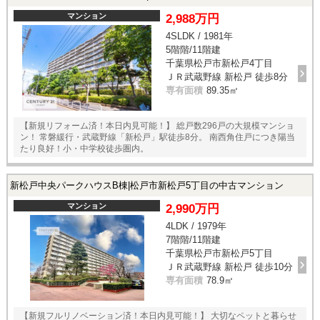
マンション
2,988万円
4SLDK / 1981年
5階階/11階建
千葉県松戸市新松戸4丁目
ＪＲ武蔵野線 新松戸 徒歩8分
専有面積
89.35㎡
【新規リフォーム済！本日内見可能！】 総戸数296戸の大規模マンショ
ン！ 常磐緩行・武蔵野線「新松戸」駅徒歩8分。 南西角住戸につき陽当
たり良好！小・中学校徒歩圏内。
新松戸中央パークハウスB棟|松戸市新松戸5丁目の中古マンション
マンション
2,990万円
4LDK / 1979年
7階階/11階建
千葉県松戸市新松戸5丁目
ＪＲ武蔵野線 新松戸 徒歩10分
専有面積
78.9㎡
【新規フルリノベーション済！本日内見可能！】 大切なペットと暮らせ