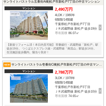
サンライトパストラル五番街A棟|松戸市新松戸7丁目の中古マンション
マンション
2,490万円
4LDK / 1980年
6階階/14階建
千葉県松戸市新松戸7丁目
ＪＲ武蔵野線 新松戸 徒歩19分
専有面積
86.07㎡
【新規リフォーム済！本日内見可能】 常磐緩行・武蔵野線「新松戸」駅
徒歩19分。 つくばエクスプレス線・武蔵野線「南流山」駅徒歩14分。
生活施設徒歩圏内。陽当り良好！
サンライトパストラル壱番街C棟|松戸市新松戸3丁目の中古マンション
NEW
マンション
2,788万円
3LDK / 1978年
6階階/14階建
千葉県松戸市新松戸3丁目
ＪＲ武蔵野線 新松戸 徒歩10分
専有面積
74.65㎡