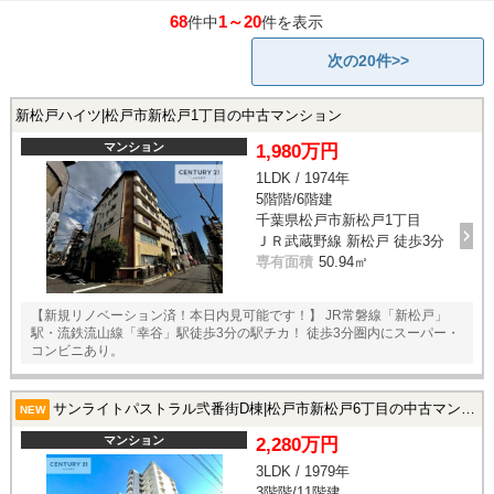
68
1～20
件中
件を表示
次の20件>>
新松戸ハイツ|松戸市新松戸1丁目の中古マンション
マンション
1,980万円
1LDK / 1974年
5階階/6階建
千葉県松戸市新松戸1丁目
ＪＲ武蔵野線 新松戸 徒歩3分
専有面積
50.94㎡
【新規リノベーション済！本日内見可能です！】 JR常磐線「新松戸」
駅・流鉄流山線「幸谷」駅徒歩3分の駅チカ！ 徒歩3分圏内にスーパー・
コンビニあり。
サンライトパストラル弐番街D棟|松戸市新松戸6丁目の中古マンション
NEW
マンション
2,280万円
3LDK / 1979年
3階階/11階建