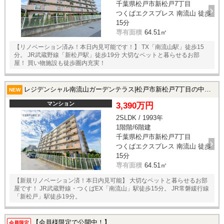
千葉県松戸市新松戸7丁目
つくばエクスプレス 南流山 徒歩
15分
専有面積
64.51㎡
【リノベーション済み！本日内見可能です！】 TX「南流山駅」徒歩15
分。 JR武蔵野線「新松戸駅」徒歩19分 大切なペットと暮らせるお部
屋！ 買い物施設も徒歩圏内充実！
レジデンシャル南流山ガーデンテラス|松戸市新松戸7丁目の中古マンション
NEW
マンション
3,390万円
2SLDK / 1993年
1階階/6階建
千葉県松戸市新松戸7丁目
つくばエクスプレス 南流山 徒歩
15分
専有面積
64.51㎡
【新規リノベーション済！本日内見可能】 大切なペットと暮らせるお部
屋です！ JR武蔵野線・つくばEX「南流山」駅徒歩15分。 JR常磐緩行線
「新松戸」駅徒歩19分。
【会員様限定で公開中！】
会員限定