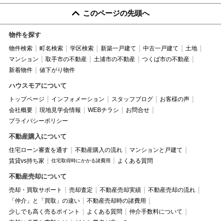
このページの先頭へ
物件を探す
物件検索
町名検索
学区検索
新築一戸建て
中古一戸建て
土地
マンション
取手市の不動産
土浦市の不動産
つくば市の不動産
新着物件
値下がり物件
ハウスモアについて
トップページ
インフォメーション
スタッフブログ
お客様の声
会社概要
現地見学会情報
WEBチラシ
お問合せ
プライバシーポリシー
不動産購入について
住宅ローン審査を通す
不動産購入の流れ
マンションと戸建て
賃貸vs持ち家
よくある質問
住宅取得時にかかる諸費用
不動産売却について
売却・買取サポート
売却査定
不動産売却実績
不動産売却の流れ
「仲介」と「買取」の違い
不動産売却時の諸費用
少しでも高く売るポイント
よくある質問
仲介手数料について