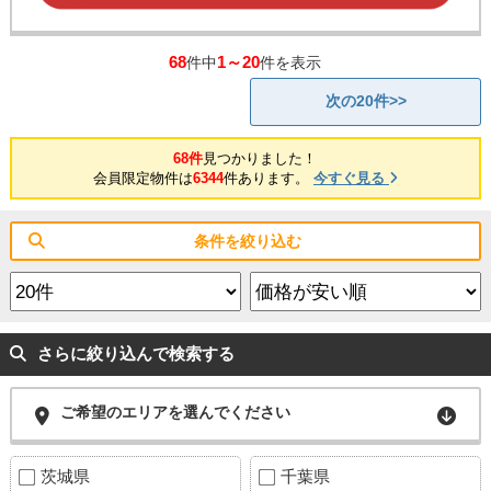
68
1～20
件中
件を表示
次の20件>>
68件
見つかりました！
会員限定物件は
6344
件あります。
今すぐ見る
条件を絞り込む
さらに絞り込んで検索する
ご希望のエリアを選んでください
茨城県
千葉県