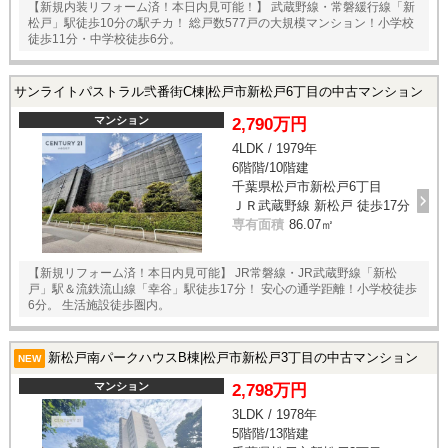
【新規内装リフォーム済！本日内見可能！】 武蔵野線・常磐緩行線「新
松戸」駅徒歩10分の駅チカ！ 総戸数577戸の大規模マンション！小学校
徒歩11分・中学校徒歩6分。
サンライトパストラル弐番街C棟|松戸市新松戸6丁目の中古マンション
マンション
2,790万円
4LDK / 1979年
6階階/10階建
千葉県松戸市新松戸6丁目
ＪＲ武蔵野線 新松戸 徒歩17分
専有面積
86.07㎡
【新規リフォーム済！本日内見可能】 JR常磐線・JR武蔵野線「新松
戸」駅＆流鉄流山線「幸谷」駅徒歩17分！ 安心の通学距離！小学校徒歩
6分。 生活施設徒歩圏内。
新松戸南パークハウスB棟|松戸市新松戸3丁目の中古マンション
NEW
マンション
2,798万円
3LDK / 1978年
5階階/13階建