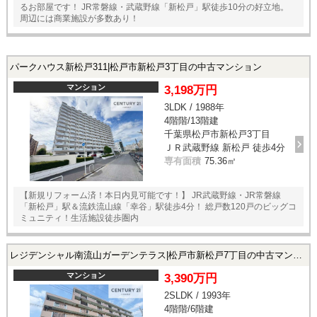
るお部屋です！ JR常磐線・武蔵野線「新松戸」駅徒歩10分の好立地。
周辺には商業施設が多数あり！
パークハウス新松戸311|松戸市新松戸3丁目の中古マンション
マンション
3,198万円
3LDK / 1988年
4階階/13階建
千葉県松戸市新松戸3丁目
ＪＲ武蔵野線 新松戸 徒歩4分
専有面積
75.36㎡
【新規リフォーム済！本日内見可能です！】 JR武蔵野線・JR常磐線
「新松戸」駅＆流鉄流山線「幸谷」駅徒歩4分！ 総戸数120戸のビッグコ
ミュニティ！生活施設徒歩圏内
レジデンシャル南流山ガーデンテラス|松戸市新松戸7丁目の中古マンション
マンション
3,390万円
2SLDK / 1993年
4階階/6階建