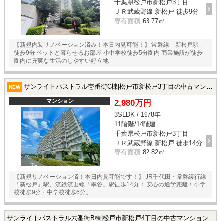
千葉県松戸市新松戸3丁目
ＪＲ武蔵野線 新松戸 徒歩9分
専有面積
63.77㎡
【新規内装リノベーション済み！本日内見可能！】 常磐線「新松戸駅」
徒歩9分 ペットと暮らせるお部屋 小中学校徒歩5分圏内 商業施設が徒歩
圏内に充実な生活のしやすい好立地
サンライトパストラル壱番街C棟|松戸市新松戸3丁目の中古マンション
NEW
マンション
2,980万円
3SLDK / 1978年
11階階/14階建
千葉県松戸市新松戸3丁目
ＪＲ武蔵野線 新松戸 徒歩14分
専有面積
82.82㎡
【新規リノベーション済！本日内見可能です！】 JR千代田・常磐緩行線
「新松戸」駅、流鉄流山線「幸谷」駅徒歩14分！ 安心の通学距離！小学
校徒歩9分・中学校徒歩6分。
サンライトパストラル六番街B棟|松戸市新松戸4丁目の中古マンション