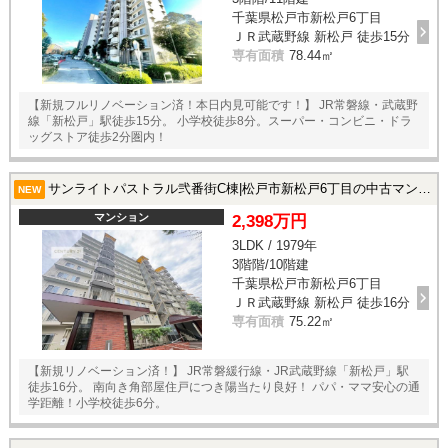
千葉県松戸市新松戸6丁目
ＪＲ武蔵野線 新松戸 徒歩15分
専有面積
78.44㎡
【新規フルリノベーション済！本日内見可能です！】 JR常磐線・武蔵野
線「新松戸」駅徒歩15分。 小学校徒歩8分。スーパー・コンビニ・ドラ
ッグストア徒歩2分圏内！
サンライトパストラル弐番街C棟|松戸市新松戸6丁目の中古マンション
NEW
マンション
2,398万円
3LDK / 1979年
3階階/10階建
千葉県松戸市新松戸6丁目
ＪＲ武蔵野線 新松戸 徒歩16分
専有面積
75.22㎡
【新規リノベーション済！】 JR常磐緩行線・JR武蔵野線「新松戸」駅
徒歩16分。 南向き角部屋住戸につき陽当たり良好！ パパ・ママ安心の通
学距離！小学校徒歩6分。