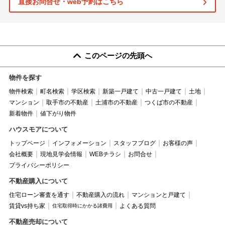
直接お問合せ・web予約はこちら
このページの先頭へ
物件を探す
物件検索
町名検索
学区検索
新築一戸建て
中古一戸建て
土地
マンション
取手市の不動産
土浦市の不動産
つくば市の不動産
新着物件
値下がり物件
ハウスモアについて
トップページ
インフォメーション
スタッフブログ
お客様の声
会社概要
現地見学会情報
WEBチラシ
お問合せ
プライバシーポリシー
不動産購入について
住宅ローン審査を通す
不動産購入の流れ
マンションと戸建て
賃貸vs持ち家
よくある質問
住宅取得時にかかる諸費用
不動産売却について