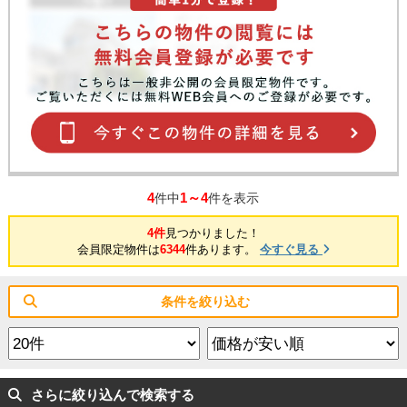
4
1～4
件中
件を表示
4件
見つかりました！
会員限定物件は
6344
件あります。
今すぐ見る
条件を絞り込む
さらに絞り込んで検索する