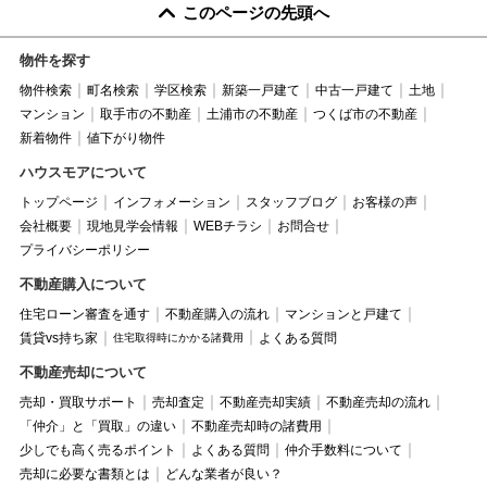
このページの先頭へ
物件を探す
物件検索
町名検索
学区検索
新築一戸建て
中古一戸建て
土地
マンション
取手市の不動産
土浦市の不動産
つくば市の不動産
新着物件
値下がり物件
ハウスモアについて
トップページ
インフォメーション
スタッフブログ
お客様の声
会社概要
現地見学会情報
WEBチラシ
お問合せ
プライバシーポリシー
不動産購入について
住宅ローン審査を通す
不動産購入の流れ
マンションと戸建て
賃貸vs持ち家
よくある質問
住宅取得時にかかる諸費用
不動産売却について
売却・買取サポート
売却査定
不動産売却実績
不動産売却の流れ
「仲介」と「買取」の違い
不動産売却時の諸費用
少しでも高く売るポイント
よくある質問
仲介手数料について
売却に必要な書類とは
どんな業者が良い？