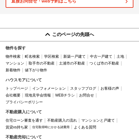
直接お問合せ・web予約はこちら
このページの先頭へ
物件を探す
物件検索
町名検索
学区検索
新築一戸建て
中古一戸建て
土地
マンション
取手市の不動産
土浦市の不動産
つくば市の不動産
新着物件
値下がり物件
ハウスモアについて
トップページ
インフォメーション
スタッフブログ
お客様の声
会社概要
現地見学会情報
WEBチラシ
お問合せ
プライバシーポリシー
不動産購入について
住宅ローン審査を通す
不動産購入の流れ
マンションと戸建て
賃貸vs持ち家
よくある質問
住宅取得時にかかる諸費用
不動産売却について