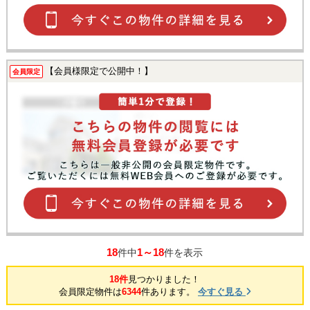
【会員様限定で公開中！】
会員限定
18
1～18
件中
件を表示
18件
見つかりました！
会員限定物件は
6344
件あります。
今すぐ見る