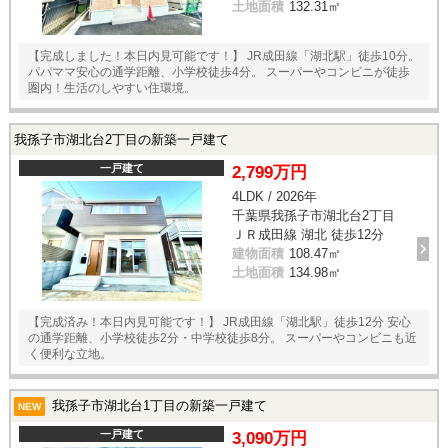
土地面積
132.31㎡
【完成しました！本日内見可能です！】 JR成田線「湖北駅」徒歩10分。
パパママ安心の通学距離、小学校徒歩4分。 スーパーやコンビニが徒歩
圏内！生活のしやすい住環境。
我孫子市湖北台2丁目の新築一戸建て
一戸建て
2,799万円
4LDK / 2026年
千葉県我孫子市湖北台2丁目
ＪＲ成田線 湖北 徒歩12分
建物面積
108.47㎡
土地面積
134.98㎡
【完成済み！本日内見可能です！】 JR成田線「湖北駅」徒歩12分 安心
の通学距離、小学校徒歩2分・中学校徒歩8分。 スーパーやコンビニも近
く便利な立地。
我孫子市湖北台1丁目の新築一戸建て
NEW
一戸建て
3,090万円