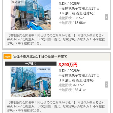
4LDK / 2026年
千葉県我孫子市湖北台1丁目
ＪＲ成田線 湖北 徒歩6分
建物面積
103.5㎡
土地面積
118.96㎡
【現地販売会開催中！同仕様でのご案内が可能！】 同世代が集まる全2
棟のキレイな街並み。 JR成田線「湖北」駅徒歩6分の駅チカ！ 小学校徒
歩6分・中学校徒歩15分。
我孫子市湖北台1丁目の新築一戸建て
NEW
一戸建て
3,290万円
4LDK / 2026年
千葉県我孫子市湖北台1丁目
ＪＲ成田線 湖北 徒歩6分
建物面積
99.77㎡
土地面積
135.41㎡
【現地販売会開催中！同仕様でのご案内が可能！】 同世代が集まる全2
棟のキレイな街並み。 JR成田線「湖北」駅徒歩6分の駅チカ！ 小学校徒
歩6分・中学校徒歩15分。