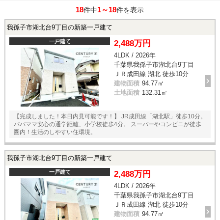
18
1～18
件中
件を表示
我孫子市湖北台9丁目の新築一戸建て
一戸建て
2,488万円
4LDK / 2026年
千葉県我孫子市湖北台9丁目
ＪＲ成田線 湖北 徒歩10分
建物面積
94.77㎡
土地面積
132.31㎡
【完成しました！本日内見可能です！】 JR成田線「湖北駅」徒歩10分。
パパママ安心の通学距離、小学校徒歩4分。 スーパーやコンビニが徒歩
圏内！生活のしやすい住環境。
我孫子市湖北台9丁目の新築一戸建て
一戸建て
2,488万円
4LDK / 2026年
千葉県我孫子市湖北台9丁目
ＪＲ成田線 湖北 徒歩10分
建物面積
94.77㎡