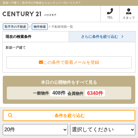
新築一戸建て｜取手市の不動産ならセンチュリー21ハウスモア
TEL
スタッフ
取手市の不動産
>
物件検索
>
不動産情報一覧
現在の検索条件
さらに条件を絞り込む
新築一戸建て
この条件で新着メールを登録
本日の公開物件をすべて見る
408件
6340件
一般物件
会員物件
条件を絞り込む