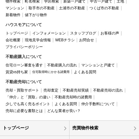
物件検索
町名検索
学区検索
新築一戸建て
中古一戸建て
土地
マンション
取手市の不動産
土浦市の不動産
つくば市の不動産
新着物件
値下がり物件
ハウスモアについて
トップページ
インフォメーション
スタッフブログ
お客様の声
会社概要
現地見学会情報
WEBチラシ
お問合せ
プライバシーポリシー
不動産購入について
住宅ローン審査を通す
不動産購入の流れ
マンションと戸建て
賃貸vs持ち家
よくある質問
住宅取得時にかかる諸費用
不動産売却について
売却・買取サポート
売却査定
不動産売却実績
不動産売却の流れ
「仲介」と「買取」の違い
不動産売却時の諸費用
少しでも高く売るポイント
よくある質問
仲介手数料について
売却に必要な書類とは
どんな業者が良い？
トップページ
売買物件検索