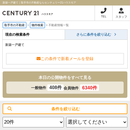
新築一戸建て｜取手市の不動産ならセンチュリー21ハウスモア
TEL
スタッフ
取手市の不動産
>
物件検索
>
不動産情報一覧
現在の検索条件
さらに条件を絞り込む
新築一戸建て
この条件で新着メールを登録
本日の公開物件をすべて見る
408件
6340件
一般物件
会員物件
条件を絞り込む