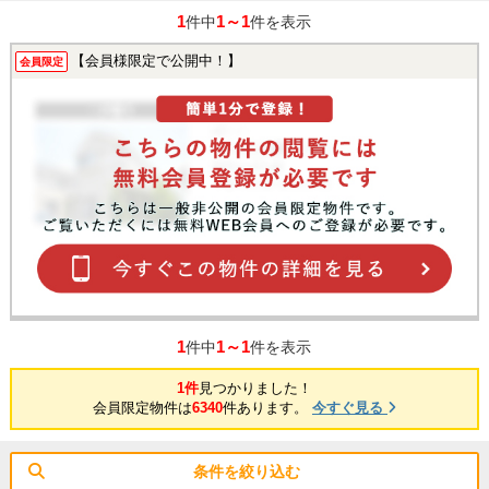
1
1～1
件中
件を表示
【会員様限定で公開中！】
会員限定
1
1～1
件中
件を表示
1件
見つかりました！
会員限定物件は
6340
件あります。
今すぐ見る
条件を絞り込む