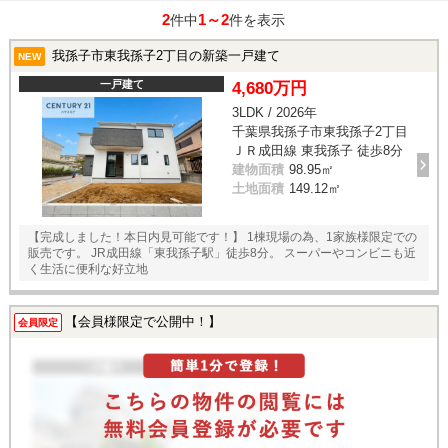
2
1～2
件中
件を表示
我孫子市東我孫子2丁目の新築一戸建て
NEW
一戸建て
4,680万円
3LDK / 2026年
千葉県我孫子市東我孫子2丁目
ＪＲ成田線 東我孫子 徒歩8分
建物面積
98.95㎡
土地面積
149.12㎡
【完成しました！本日内見可能です！】 1棟現場の為、1家族様限定での
販売です。 JR成田線「東我孫子駅」徒歩8分。 スーパーやコンビニも近
く生活に便利な好立地
【会員様限定で公開中！】
会員限定