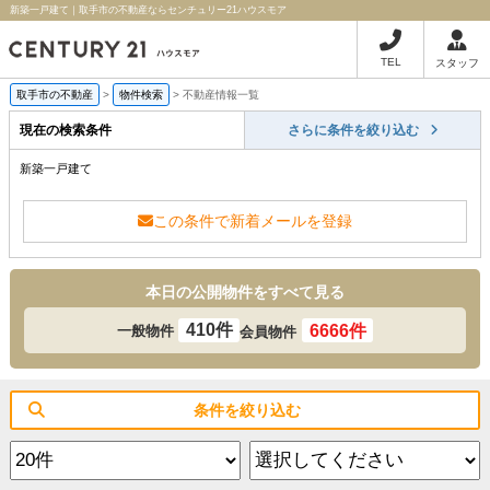
新築一戸建て｜取手市の不動産ならセンチュリー21ハウスモア
TEL
スタッフ
取手市の不動産
>
物件検索
>
不動産情報一覧
現在の検索条件
さらに条件を絞り込む
新築一戸建て
この条件で新着メールを登録
本日の公開物件をすべて見る
410件
6666件
一般物件
会員物件
条件を絞り込む