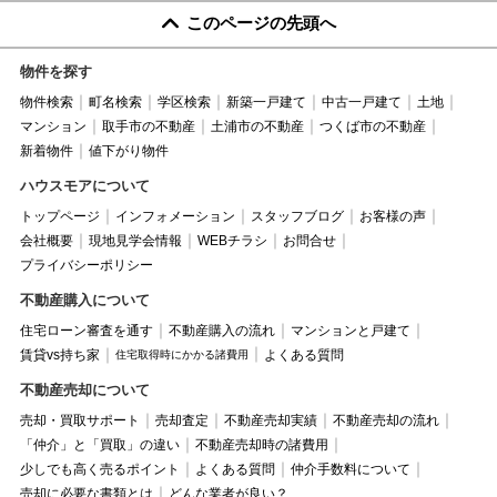
このページの先頭へ
物件を探す
物件検索
町名検索
学区検索
新築一戸建て
中古一戸建て
土地
マンション
取手市の不動産
土浦市の不動産
つくば市の不動産
新着物件
値下がり物件
ハウスモアについて
トップページ
インフォメーション
スタッフブログ
お客様の声
会社概要
現地見学会情報
WEBチラシ
お問合せ
プライバシーポリシー
不動産購入について
住宅ローン審査を通す
不動産購入の流れ
マンションと戸建て
賃貸vs持ち家
よくある質問
住宅取得時にかかる諸費用
不動産売却について
売却・買取サポート
売却査定
不動産売却実績
不動産売却の流れ
「仲介」と「買取」の違い
不動産売却時の諸費用
少しでも高く売るポイント
よくある質問
仲介手数料について
売却に必要な書類とは
どんな業者が良い？