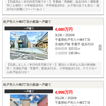
【完成済み！本日内見可能です！】 常磐線「馬橋駅」徒歩18分！通勤通
学にも便利！ 小学校徒歩6分、中学校徒歩8分、お子様の足でも安心！ 徒
歩3分の距離にスーパーあり！
松戸市八ケ崎4丁目の新築一戸建て
一戸建て
4,680万円
3LDK / 2026年
千葉県松戸市八ケ崎4丁目
京成松戸線 常盤平 徒歩21分
建物面積
103.51㎡
土地面積
138.08㎡
【完成しました！本日内見可能です！】 陽当たり良好な人気の角地物
件！ 京成松戸線「常盤平」駅徒歩21分。 小学校徒歩11分。テラスモー
ル松戸徒歩11分！
松戸市八ケ崎3丁目の新築一戸建て
一戸建て
4,998万円
3SLDK / 2026年
千葉県松戸市八ケ崎3丁目