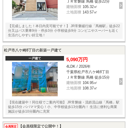
ＪＲ常磐線 馬橋 徒歩22分
建物面積
105.32㎡
土地面積
143.57㎡
【完成しました！本日内見可能です！】 JR常磐緩行線「馬橋駅」徒歩22
分又はバス乗車9分・停歩3分 小学校徒歩9分 コンビニやスーパーも近く
生活のしやすい好立地！
松戸市八ケ崎8丁目の新築一戸建て
一戸建て
5,090万円
4LDK / 2026年
千葉県松戸市八ケ崎8丁目
ＪＲ常磐線 馬橋 徒歩15分
建物面積
104.95㎡
土地面積
108.37㎡
【現在建築中！同仕様でご案内可能】 JR常磐線・流鉄流山線「馬橋」駅
徒歩15分 パパママ安心！小、中学校徒歩13分圏内！ 生活に便利な商業
施設が徒歩10分圏内に充実
【会員様限定で公開中！】
会員限定