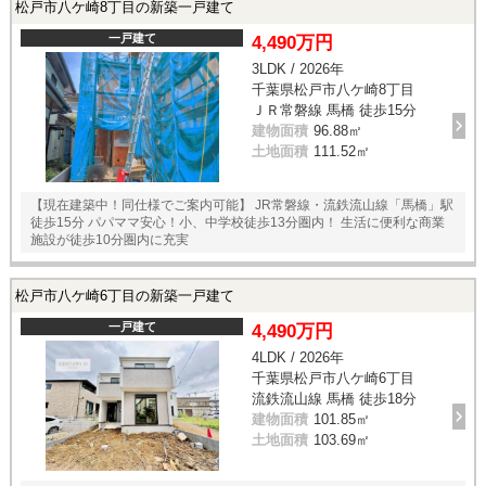
松戸市八ケ崎8丁目の新築一戸建て
一戸建て
4,490万円
3LDK / 2026年
千葉県松戸市八ケ崎8丁目
ＪＲ常磐線 馬橋 徒歩15分
建物面積
96.88㎡
土地面積
111.52㎡
【現在建築中！同仕様でご案内可能】 JR常磐線・流鉄流山線「馬橋」駅
徒歩15分 パパママ安心！小、中学校徒歩13分圏内！ 生活に便利な商業
施設が徒歩10分圏内に充実
松戸市八ケ崎6丁目の新築一戸建て
一戸建て
4,490万円
4LDK / 2026年
千葉県松戸市八ケ崎6丁目
流鉄流山線 馬橋 徒歩18分
建物面積
101.85㎡
土地面積
103.69㎡