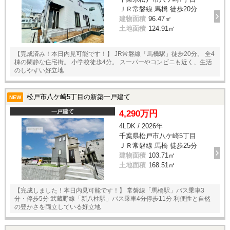
ＪＲ常磐線 馬橋 徒歩20分
建物面積
96.47㎡
土地面積
124.91㎡
【完成済み！本日内見可能です！】 JR常磐線「馬橋駅」徒歩20分。 全4
棟の閑静な住宅街。 小学校徒歩4分。 スーパーやコンビニも近く、生活
のしやすい好立地
松戸市八ケ崎5丁目の新築一戸建て
NEW
一戸建て
4,290万円
4LDK / 2026年
千葉県松戸市八ケ崎5丁目
ＪＲ常磐線 馬橋 徒歩25分
建物面積
103.71㎡
土地面積
168.51㎡
【完成しました！本日内見可能です！】 常磐線「馬橋駅」バス乗車3
分・停歩5分 武蔵野線「新八柱駅」バス乗車4分停歩11分 利便性と自然
の豊かさを両立している好立地