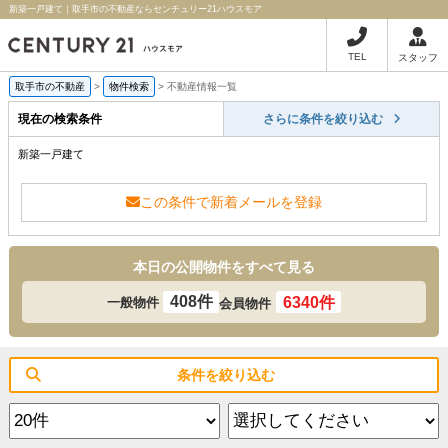
新築一戸建て｜取手市の不動産ならセンチュリー21ハウスモア
TEL
スタッフ
取手市の不動産
>
物件検索
>
不動産情報一覧
現在の検索条件
さらに条件を絞り込む
新築一戸建て
この条件で新着メールを登録
本日の公開物件をすべて見る
408件
6340件
一般物件
会員物件
条件を絞り込む