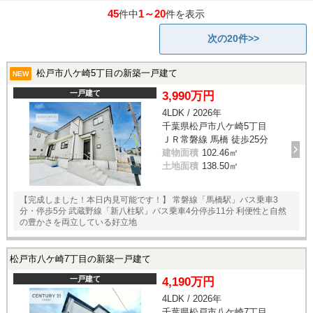
45
1～20
件中
件を表示
次の20件>>
松戸市八ケ崎5丁目の新築一戸建て
NEW
一戸建て
3,990万円
4LDK / 2026年
千葉県松戸市八ケ崎5丁目
ＪＲ常磐線 馬橋 徒歩25分
建物面積
102.46㎡
土地面積
138.50㎡
【完成しました！本日内見可能です！】 常磐線「馬橋駅」バス乗車3
分・停歩5分 武蔵野線「新八柱駅」バス乗車4分停歩11分 利便性と自然
の豊かさを両立している好立地
松戸市八ケ崎7丁目の新築一戸建て
一戸建て
4,190万円
4LDK / 2026年
千葉県松戸市八ケ崎7丁目