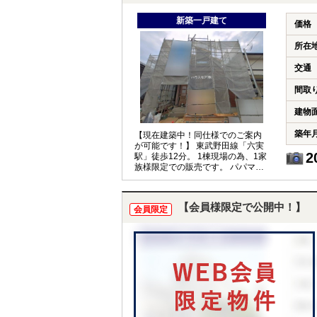
新築一戸建て
価格
所在
交通
間取
建物
築年
【現在建築中！同仕様でのご案内
が可能です！】 東武野田線「六実
2
駅」徒歩12分。 1棟現場の為、1家
族様限定での販売です。 パパママ
安心の通学距離、小学校徒歩1分！
【会員様限定で公開中！】
会員限定