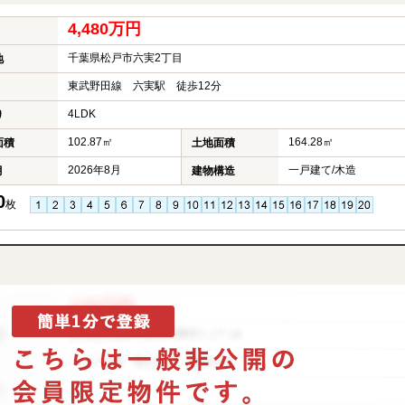
4,480万円
千葉県松戸市六実2丁目
地
東武野田線 六実駅 徒歩12分
4LDK
り
102.87㎡
164.28㎡
面積
土地面積
2026年8月
一戸建て/木造
月
建物構造
0
枚