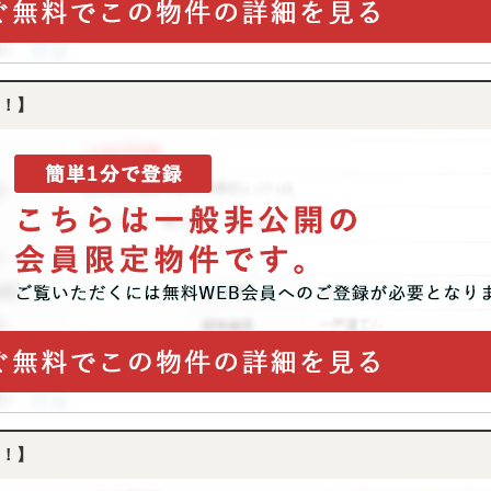
！】
！】