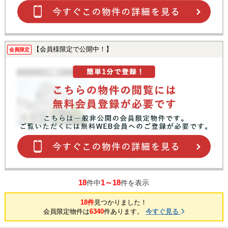
【会員様限定で公開中！】
会員限定
18
1～18
件中
件を表示
18件
見つかりました！
会員限定物件は
6340
件あります。
今すぐ見る