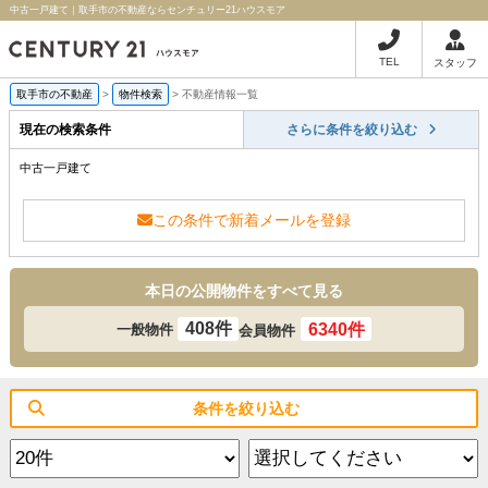
中古一戸建て｜取手市の不動産ならセンチュリー21ハウスモア
TEL
スタッフ
取手市の不動産
>
物件検索
>
不動産情報一覧
現在の検索条件
さらに条件を絞り込む
中古一戸建て
この条件で新着メールを登録
本日の公開物件をすべて見る
408件
6340件
一般物件
会員物件
条件を絞り込む