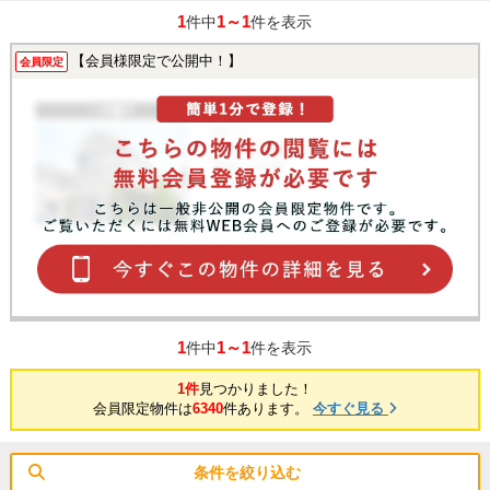
1
1～1
件中
件を表示
【会員様限定で公開中！】
会員限定
1
1～1
件中
件を表示
1件
見つかりました！
会員限定物件は
6340
件あります。
今すぐ見る
条件を絞り込む