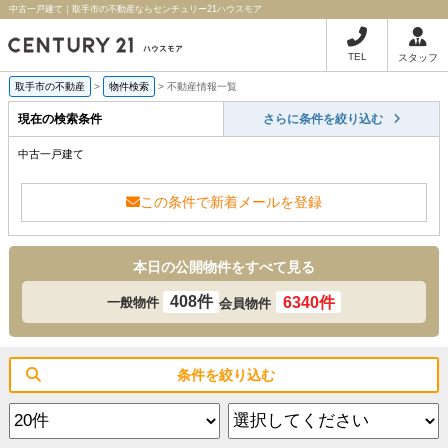
中古一戸建て｜取手市の不動産ならセンチュリー21ハウスモア
TEL
スタッフ
取手市の不動産
>
物件検索
>
不動産情報一覧
現在の検索条件
さらに条件を絞り込む
中古一戸建て
この条件で新着メールを登録
本日の公開物件をすべて見る
408件
6340件
一般物件
会員物件
条件を絞り込む