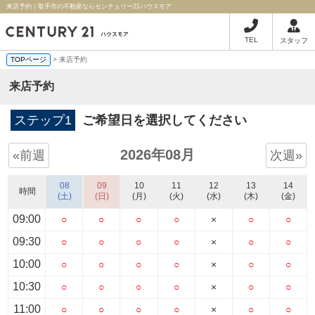
来店予約｜取手市の不動産ならセンチュリー21ハウスモア
TEL
スタッフ
TOPページ
> 来店予約
来店予約
ステップ1
ご希望日を選択してください
2026年08月
«前週
次週»
08
09
10
11
12
13
14
時間
(土)
(日)
(月)
(火)
(水)
(木)
(金)
09:00
○
○
○
○
×
○
○
09:30
○
○
○
○
×
○
○
10:00
○
○
○
○
×
○
○
10:30
○
○
○
○
×
○
○
11:00
○
○
○
○
×
○
○