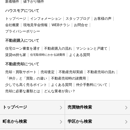
新着物件
値下がり物件
ハウスモアについて
トップページ
インフォメーション
スタッフブログ
お客様の声
会社概要
現地見学会情報
WEBチラシ
お問合せ
プライバシーポリシー
不動産購入について
住宅ローン審査を通す
不動産購入の流れ
マンションと戸建て
賃貸vs持ち家
よくある質問
住宅取得時にかかる諸費用
不動産売却について
売却・買取サポート
売却査定
不動産売却実績
不動産売却の流れ
「仲介」と「買取」の違い
不動産売却時の諸費用
少しでも高く売るポイント
よくある質問
仲介手数料について
売却に必要な書類とは
どんな業者が良い？
トップページ
売買物件検索
町名から検索
学区から検索