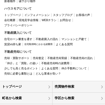
新着物件
値下がり物件
ハウスモアについて
トップページ
インフォメーション
スタッフブログ
お客様の声
会社概要
現地見学会情報
WEBチラシ
お問合せ
プライバシーポリシー
不動産購入について
住宅ローン審査を通す
不動産購入の流れ
マンションと戸建て
賃貸vs持ち家
よくある質問
住宅取得時にかかる諸費用
不動産売却について
売却・買取サポート
売却査定
不動産売却実績
不動産売却の流れ
「仲介」と「買取」の違い
不動産売却時の諸費用
少しでも高く売るポイント
よくある質問
仲介手数料について
売却に必要な書類とは
どんな業者が良い？
トップページ
売買物件検索
町名から検索
学区から検索