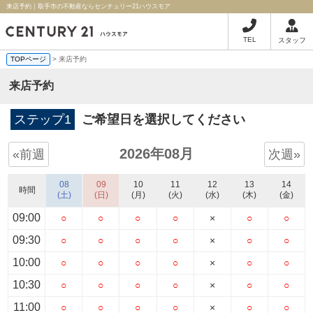
来店予約｜取手市の不動産ならセンチュリー21ハウスモア
TEL
スタッフ
TOPページ
> 来店予約
来店予約
ステップ1
ご希望日を選択してください
2026年08月
«前週
次週»
08
09
10
11
12
13
14
時間
(土)
(日)
(月)
(火)
(水)
(木)
(金)
09:00
○
○
○
○
×
○
○
09:30
○
○
○
○
×
○
○
10:00
○
○
○
○
×
○
○
10:30
○
○
○
○
×
○
○
11:00
○
○
○
○
×
○
○