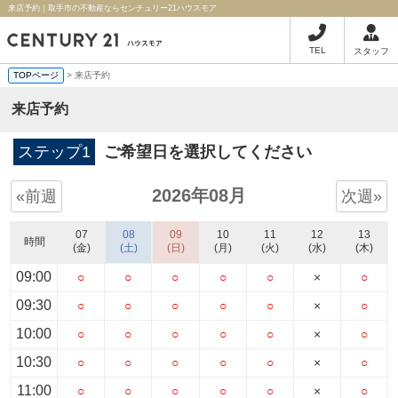
来店予約｜取手市の不動産ならセンチュリー21ハウスモア
TEL
スタッフ
TOPページ
> 来店予約
来店予約
ステップ1
ご希望日を選択してください
2026年08月
«前週
次週»
07
08
09
10
11
12
13
時間
(金)
(土)
(日)
(月)
(火)
(水)
(木)
09:00
○
○
○
○
○
×
○
09:30
○
○
○
○
○
×
○
10:00
○
○
○
○
○
×
○
10:30
○
○
○
○
○
×
○
11:00
○
○
○
○
○
×
○