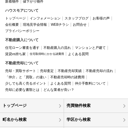
新着物件
値下がり物件
ハウスモアについて
トップページ
インフォメーション
スタッフブログ
お客様の声
会社概要
現地見学会情報
WEBチラシ
お問合せ
プライバシーポリシー
不動産購入について
住宅ローン審査を通す
不動産購入の流れ
マンションと戸建て
賃貸vs持ち家
よくある質問
住宅取得時にかかる諸費用
不動産売却について
売却・買取サポート
売却査定
不動産売却実績
不動産売却の流れ
「仲介」と「買取」の違い
不動産売却時の諸費用
少しでも高く売るポイント
よくある質問
仲介手数料について
売却に必要な書類とは
どんな業者が良い？
トップページ
売買物件検索
町名から検索
学区から検索