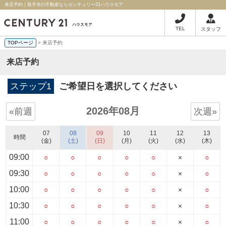
来店予約｜取手市の不動産ならセンチュリー21ハウスモア
TEL
スタッフ
TOPページ
> 来店予約
来店予約
ステップ1
ご希望日を選択してください
2026年08月
«前週
次週»
07
08
09
10
11
12
13
時間
(金)
(土)
(日)
(月)
(火)
(水)
(木)
09:00
○
○
○
○
○
×
○
09:30
○
○
○
○
○
×
○
10:00
○
○
○
○
○
×
○
10:30
○
○
○
○
○
×
○
11:00
○
○
○
○
○
×
○