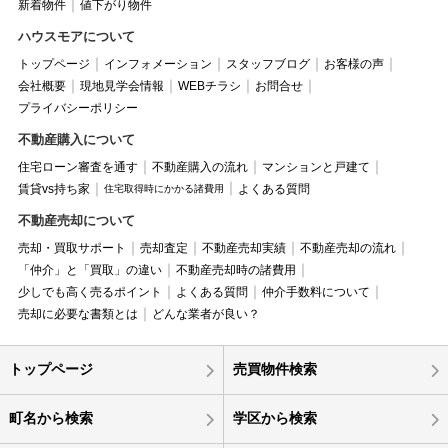
新着物件
値下がり物件
ハウスモアについて
トップページ
インフォメーション
スタッフブログ
お客様の声
会社概要
現地見学会情報
WEBチラシ
お問合せ
プライバシーポリシー
不動産購入について
住宅ローン審査を通す
不動産購入の流れ
マンションと戸建て
賃貸vs持ち家
よくある質問
住宅取得時にかかる諸費用
不動産売却について
売却・買取サポート
売却査定
不動産売却実績
不動産売却の流れ
「仲介」と「買取」の違い
不動産売却時の諸費用
少しでも高く売るポイント
よくある質問
仲介手数料について
売却に必要な書類とは
どんな業者が良い？
トップページ
売買物件検索
町名から検索
学区から検索