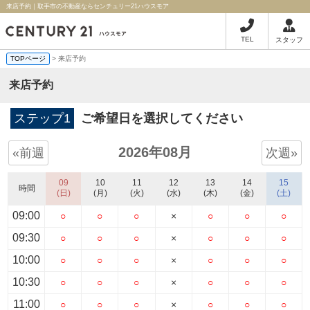
来店予約｜取手市の不動産ならセンチュリー21ハウスモア
TEL
スタッフ
TOPページ
> 来店予約
来店予約
ステップ1
ご希望日を選択してください
2026年08月
«前週
次週»
09
10
11
12
13
14
15
時間
(日)
(月)
(火)
(水)
(木)
(金)
(土)
09:00
○
○
○
×
○
○
○
09:30
○
○
○
×
○
○
○
10:00
○
○
○
×
○
○
○
10:30
○
○
○
×
○
○
○
11:00
○
○
○
×
○
○
○