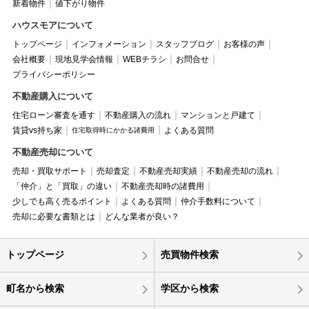
新着物件
値下がり物件
ハウスモアについて
トップページ
インフォメーション
スタッフブログ
お客様の声
会社概要
現地見学会情報
WEBチラシ
お問合せ
プライバシーポリシー
不動産購入について
住宅ローン審査を通す
不動産購入の流れ
マンションと戸建て
賃貸vs持ち家
よくある質問
住宅取得時にかかる諸費用
不動産売却について
売却・買取サポート
売却査定
不動産売却実績
不動産売却の流れ
「仲介」と「買取」の違い
不動産売却時の諸費用
少しでも高く売るポイント
よくある質問
仲介手数料について
売却に必要な書類とは
どんな業者が良い？
トップページ
売買物件検索
町名から検索
学区から検索